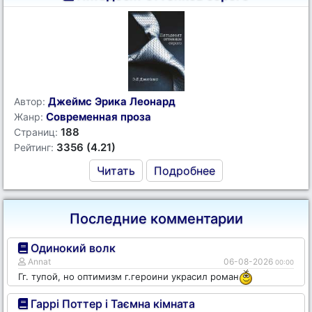
Джеймс Эрика Леонард
Автор:
Современная проза
Жанр:
188
Страниц:
3356 (4.21)
Рейтинг:
Читать
Подробнее
Последние комментарии
Одинокий волк
Annat
06-08-2026
00:00
Гг. тупой, но оптимизм г.героини украсил роман
Гаррі Поттер і Таємна кімната