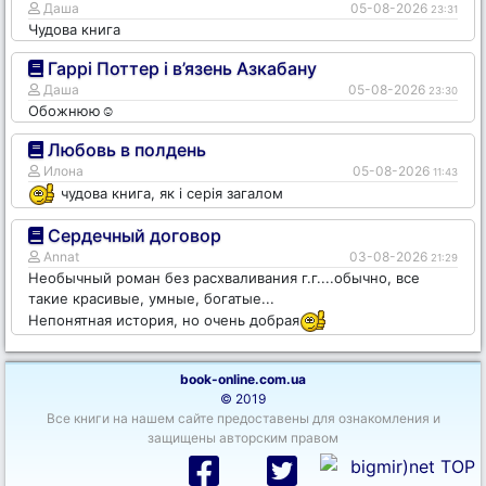
Даша
05-08-2026
23:31
Чудова книга
Гаррі Поттер і в’язень Азкабану
Даша
05-08-2026
23:30
Обожнюю☺️
Любовь в полдень
Илона
05-08-2026
11:43
чудова книга, як і серія загалом
Сердечный договор
Annat
03-08-2026
21:29
Необычный роман без расхваливания г.г....обычно, все
такие красивые, умные, богатые...
Непонятная история, но очень добрая
book-online.com.ua
© 2019
Все книги на нашем сайте предоставены для ознакомления и
защищены авторским правом