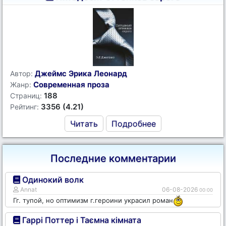
Джеймс Эрика Леонард
Автор:
Современная проза
Жанр:
188
Страниц:
3356 (4.21)
Рейтинг:
Читать
Подробнее
Последние комментарии
Одинокий волк
Annat
06-08-2026
00:00
Гг. тупой, но оптимизм г.героини украсил роман
Гаррі Поттер і Таємна кімната