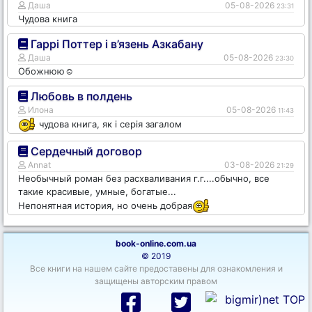
Даша
05-08-2026
23:31
Чудова книга
Гаррі Поттер і в’язень Азкабану
Даша
05-08-2026
23:30
Обожнюю☺️
Любовь в полдень
Илона
05-08-2026
11:43
чудова книга, як і серія загалом
Сердечный договор
Annat
03-08-2026
21:29
Необычный роман без расхваливания г.г....обычно, все
такие красивые, умные, богатые...
Непонятная история, но очень добрая
book-online.com.ua
© 2019
Все книги на нашем сайте предоставены для ознакомления и
защищены авторским правом