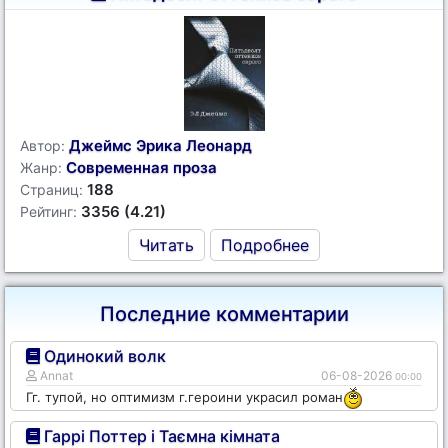
Джеймс Эрика Леонард
Автор:
Современная проза
Жанр:
188
Страниц:
3356 (4.21)
Рейтинг:
Читать
Подробнее
Последние комментарии
Одинокий волк
Annat
06-08-2026
00:00
Гг. тупой, но оптимизм г.героини украсил роман
Гаррі Поттер і Таємна кімната