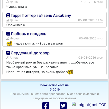
Даша
05-08-2026
23:31
Чудова книга
Гаррі Поттер і в’язень Азкабану
Даша
05-08-2026
23:30
Обожнюю☺️
Любовь в полдень
Илона
05-08-2026
11:43
чудова книга, як і серія загалом
Сердечный договор
Annat
03-08-2026
21:29
Необычный роман без расхваливания г.г....обычно, все
такие красивые, умные, богатые...
Непонятная история, но очень добрая
book-online.com.ua
© 2019
Все книги на нашем сайте предоставены для ознакомления и
защищены авторским правом