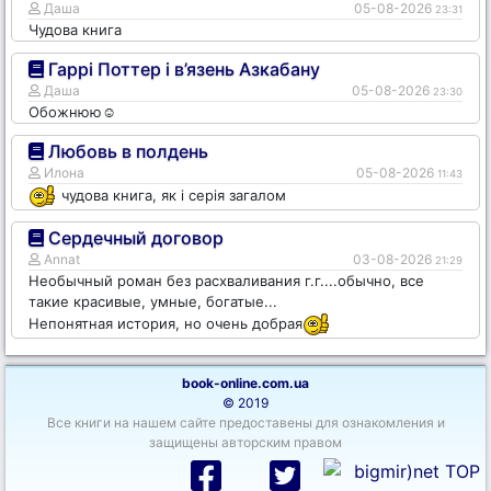
Даша
05-08-2026
23:31
Чудова книга
Гаррі Поттер і в’язень Азкабану
Даша
05-08-2026
23:30
Обожнюю☺️
Любовь в полдень
Илона
05-08-2026
11:43
чудова книга, як і серія загалом
Сердечный договор
Annat
03-08-2026
21:29
Необычный роман без расхваливания г.г....обычно, все
такие красивые, умные, богатые...
Непонятная история, но очень добрая
book-online.com.ua
© 2019
Все книги на нашем сайте предоставены для ознакомления и
защищены авторским правом