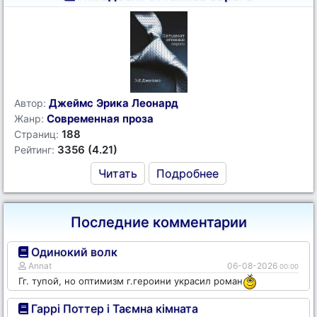
Джеймс Эрика Леонард
Автор:
Современная проза
Жанр:
188
Страниц:
3356 (4.21)
Рейтинг:
Читать
Подробнее
Последние комментарии
Одинокий волк
Annat
06-08-2026
00:00
Гг. тупой, но оптимизм г.героини украсил роман
Гаррі Поттер і Таємна кімната