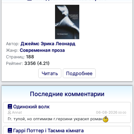
Джеймс Эрика Леонард
Автор:
Современная проза
Жанр:
188
Страниц:
3356 (4.21)
Рейтинг:
Читать
Подробнее
Последние комментарии
Одинокий волк
Annat
06-08-2026
00:00
Гг. тупой, но оптимизм г.героини украсил роман
Гаррі Поттер і Таємна кімната