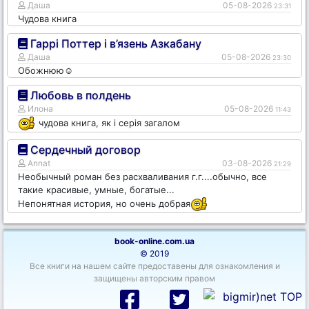
Даша
05-08-2026
23:31
Чудова книга
Гаррі Поттер і в’язень Азкабану
Даша
05-08-2026
23:30
Обожнюю☺️
Любовь в полдень
Илона
05-08-2026
11:43
чудова книга, як і серія загалом
Сердечный договор
Annat
03-08-2026
21:29
Необычный роман без расхваливания г.г....обычно, все
такие красивые, умные, богатые...
Непонятная история, но очень добрая
book-online.com.ua
© 2019
Все книги на нашем сайте предоставены для ознакомления и
защищены авторским правом