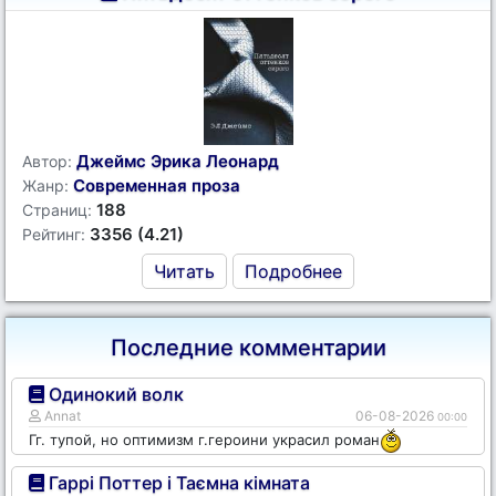
Джеймс Эрика Леонард
Автор:
Современная проза
Жанр:
188
Страниц:
3356 (4.21)
Рейтинг:
Читать
Подробнее
Последние комментарии
Одинокий волк
Annat
06-08-2026
00:00
Гг. тупой, но оптимизм г.героини украсил роман
Гаррі Поттер і Таємна кімната