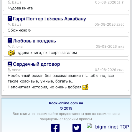
Даша
05-08-2026
23:31
Чудова книга
Гаррі Поттер і в’язень Азкабану
Даша
05-08-2026
23:30
Обожнюю☺️
Любовь в полдень
Илона
05-08-2026
11:43
чудова книга, як і серія загалом
Сердечный договор
Annat
03-08-2026
21:29
Необычный роман без расхваливания г.г....обычно, все
такие красивые, умные, богатые...
Непонятная история, но очень добрая
book-online.com.ua
© 2019
Все книги на нашем сайте предоставены для ознакомления и
защищены авторским правом