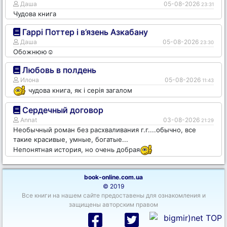
Даша
05-08-2026
23:31
Чудова книга
Гаррі Поттер і в’язень Азкабану
Даша
05-08-2026
23:30
Обожнюю☺️
Любовь в полдень
Илона
05-08-2026
11:43
чудова книга, як і серія загалом
Сердечный договор
Annat
03-08-2026
21:29
Необычный роман без расхваливания г.г....обычно, все
такие красивые, умные, богатые...
Непонятная история, но очень добрая
book-online.com.ua
© 2019
Все книги на нашем сайте предоставены для ознакомления и
защищены авторским правом