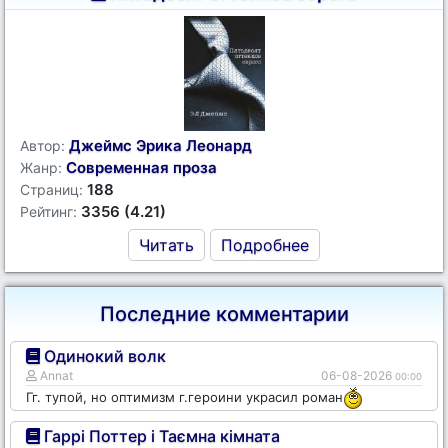
Джеймс Эрика Леонард
Автор:
Современная проза
Жанр:
188
Страниц:
3356 (4.21)
Рейтинг:
Читать
Подробнее
Последние комментарии
Одинокий волк
Annat
06-08-2026
00:00
Гг. тупой, но оптимизм г.героини украсил роман
Гаррі Поттер і Таємна кімната