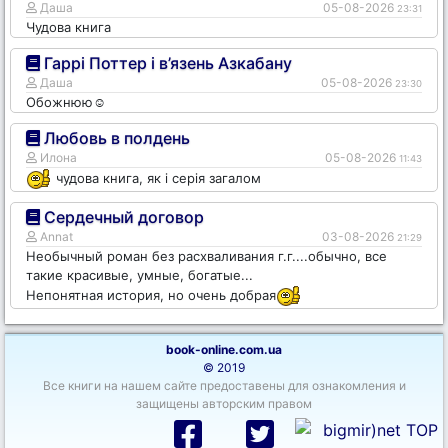
Даша
05-08-2026
23:31
Чудова книга
Гаррі Поттер і в’язень Азкабану
Даша
05-08-2026
23:30
Обожнюю☺️
Любовь в полдень
Илона
05-08-2026
11:43
чудова книга, як і серія загалом
Сердечный договор
Annat
03-08-2026
21:29
Необычный роман без расхваливания г.г....обычно, все
такие красивые, умные, богатые...
Непонятная история, но очень добрая
book-online.com.ua
© 2019
Все книги на нашем сайте предоставены для ознакомления и
защищены авторским правом