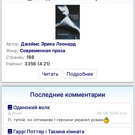
Джеймс Эрика Леонард
Автор:
Современная проза
Жанр:
188
Страниц:
3356 (4.21)
Рейтинг:
Читать
Подробнее
Последние комментарии
Одинокий волк
Annat
06-08-2026
00:00
Гг. тупой, но оптимизм г.героини украсил роман
Гаррі Поттер і Таємна кімната