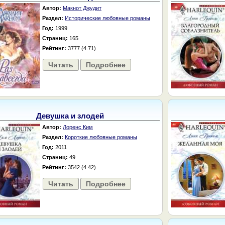
Автор:
Макнот Джудит
Раздел:
Исторические любовные романы
Год:
1999
Страниц:
165
Рейтинг:
3777 (4.71)
Читать
Подробнее
Девушка и злодей
Автор:
Лоренс Ким
Раздел:
Короткие любовные романы
Год:
2011
Страниц:
49
Рейтинг:
3542 (4.42)
Читать
Подробнее