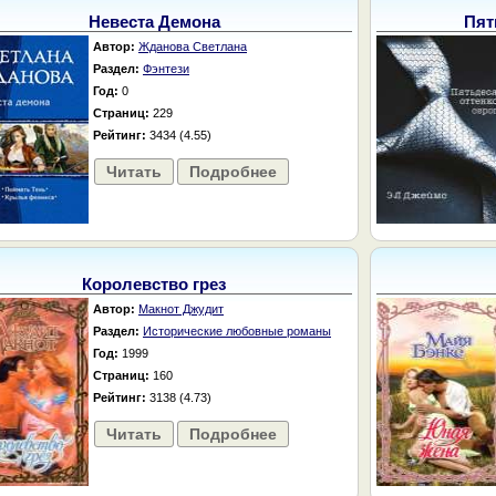
Невеста Демона
Пят
Автор:
Жданова Светлана
Раздел:
Фэнтези
Год:
0
Страниц:
229
Рейтинг:
3434 (4.55)
Читать
Подробнее
Королевство грез
Автор:
Макнот Джудит
Раздел:
Исторические любовные романы
Год:
1999
Страниц:
160
Рейтинг:
3138 (4.73)
Читать
Подробнее