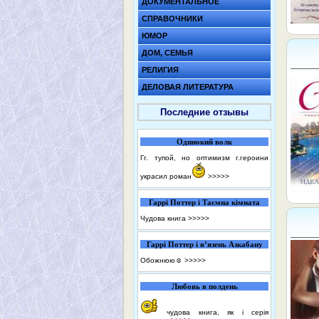
ДОКУМЕНТАЛЬНОЕ
СПРАВОЧНИКИ
ЮМОР
ДОМ, СЕМЬЯ
РЕЛИГИЯ
ДЕЛОВАЯ ЛИТЕРАТУРА
Последние отзывы
Одинокий волк
Гг. тупой, но оптимизм г.героини
украсил роман
>>>>>
Гаррі Поттер і Таємна кімната
Чудова книга
>>>>>
Гаррі Поттер і в’язень Азкабану
Обожнюю☺️
>>>>>
Любовь в полдень
чудова книга, як і серія