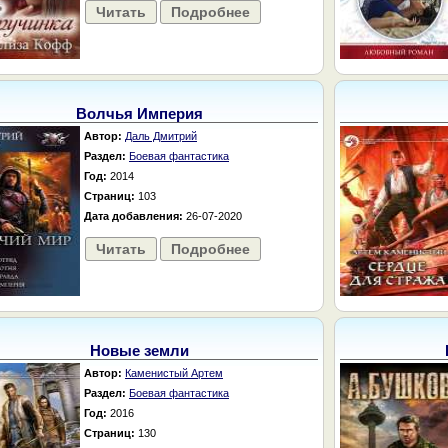
Читать
Подробнее
Волчья Империя
Автор:
Даль Дмитрий
Раздел:
Боевая фантастика
Год:
2014
Страниц:
103
Дата добавления:
26-07-2020
Читать
Подробнее
Новые земли
Автор:
Каменистый Артем
Раздел:
Боевая фантастика
Год:
2016
Страниц:
130