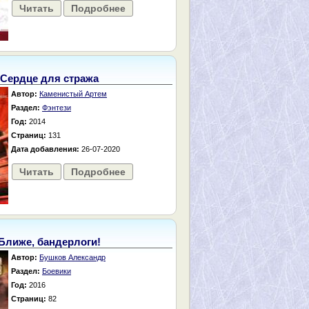
Читать
Подробнее
Сердце для стража
Автор:
Каменистый Артем
Раздел:
Фэнтези
Год:
2014
Страниц:
131
Дата добавления:
26-07-2020
Читать
Подробнее
Ближе, бандерлоги!
Автор:
Бушков Александр
Раздел:
Боевики
Год:
2016
Страниц:
82