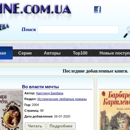
Поиск
ная
Серии
Авторы
Top100
Новые посту
Последние добавленные книги.
Во власти мечты
Автор:
Картленд Барбара
Раздел:
Исторические любовные романы
Год:
2004
Страниц:
98
Дата добавления:
26-07-2020
Читать
Подробнее