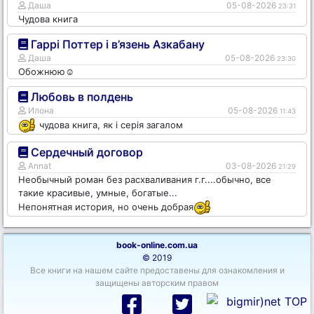
Даша
05-08-2026
23:31
Чудова книга
Гаррі Поттер і в’язень Азкабану
Даша
05-08-2026
23:30
Обожнюю☺️
Любовь в полдень
Илона
05-08-2026
11:43
чудова книга, як і серія загалом
Сердечный договор
Annat
03-08-2026
21:29
Необычный роман без расхваливания г.г....обычно, все
такие красивые, умные, богатые...
Непонятная история, но очень добрая
book-online.com.ua
© 2019
Все книги на нашем сайте предоставены для ознакомления и
защищены авторским правом