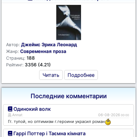
Джеймс Эрика Леонард
Автор:
Современная проза
Жанр:
188
Страниц:
3356 (4.21)
Рейтинг:
Читать
Подробнее
Последние комментарии
Одинокий волк
Annat
06-08-2026
00:00
Гг. тупой, но оптимизм г.героини украсил роман
Гаррі Поттер і Таємна кімната