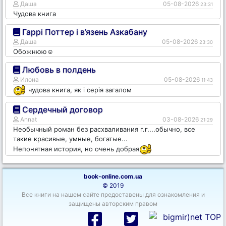
Даша
05-08-2026
23:31
Чудова книга
Гаррі Поттер і в’язень Азкабану
Даша
05-08-2026
23:30
Обожнюю☺️
Любовь в полдень
Илона
05-08-2026
11:43
чудова книга, як і серія загалом
Сердечный договор
Annat
03-08-2026
21:29
Необычный роман без расхваливания г.г....обычно, все
такие красивые, умные, богатые...
Непонятная история, но очень добрая
book-online.com.ua
© 2019
Все книги на нашем сайте предоставены для ознакомления и
защищены авторским правом