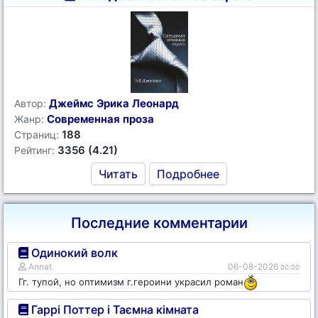
Джеймс Эрика Леонард
Автор:
Современная проза
Жанр:
188
Страниц:
3356 (4.21)
Рейтинг:
Читать
Подробнее
Последние комментарии
Одинокий волк
Annat
06-08-2026
00:00
Гг. тупой, но оптимизм г.героини украсил роман
Гаррі Поттер і Таємна кімната