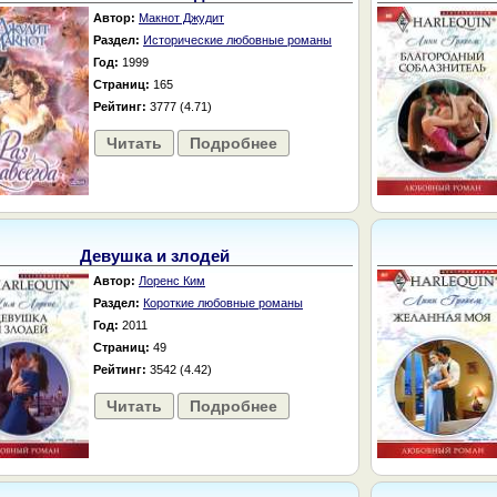
Автор:
Макнот Джудит
Раздел:
Исторические любовные романы
Год:
1999
Страниц:
165
Рейтинг:
3777 (4.71)
Читать
Подробнее
Девушка и злодей
Автор:
Лоренс Ким
Раздел:
Короткие любовные романы
Год:
2011
Страниц:
49
Рейтинг:
3542 (4.42)
Читать
Подробнее