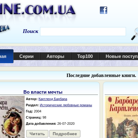
Поиск
ная
Серии
Авторы
Top100
Новые посту
Последние добавленные книги.
Во власти мечты
Автор:
Картленд Барбара
Раздел:
Исторические любовные романы
Год:
2004
Страниц:
98
Дата добавления:
26-07-2020
Читать
Подробнее