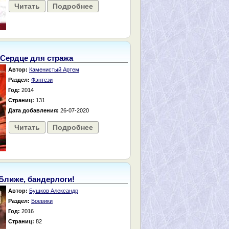
Читать
Подробнее
Сердце для стража
Автор:
Каменистый Артем
Раздел:
Фэнтези
Год:
2014
Страниц:
131
Дата добавления:
26-07-2020
Читать
Подробнее
Ближе, бандерлоги!
Автор:
Бушков Александр
Раздел:
Боевики
Год:
2016
Страниц:
82