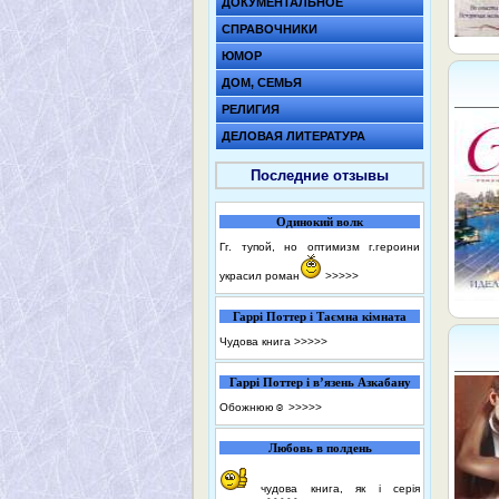
ДОКУМЕНТАЛЬНОЕ
СПРАВОЧНИКИ
ЮМОР
ДОМ, СЕМЬЯ
РЕЛИГИЯ
ДЕЛОВАЯ ЛИТЕРАТУРА
Последние отзывы
Одинокий волк
Гг. тупой, но оптимизм г.героини
украсил роман
>>>>>
Гаррі Поттер і Таємна кімната
Чудова книга
>>>>>
Гаррі Поттер і в’язень Азкабану
Обожнюю☺️
>>>>>
Любовь в полдень
чудова книга, як і серія