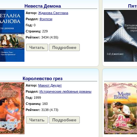
Невеста Демона
Пят
Автор:
Жданова Светлана
Раздел:
Фэнтези
Год:
0
Страниц:
229
Рейтинг:
3434 (4.55)
Читать
Подробнее
Королевство грез
Автор:
Макнот Джудит
Раздел:
Исторические любовные романы
Год:
1999
Страниц:
160
Рейтинг:
3138 (4.73)
Читать
Подробнее