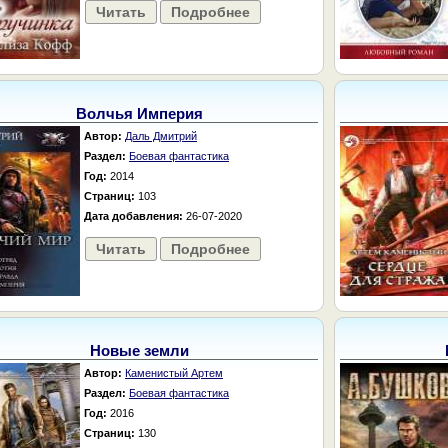
Читать
Подробнее
Волчья Империя
Автор:
Даль Дмитрий
Раздел:
Боевая фантастика
Год:
2014
Страниц:
103
Дата добавления:
26-07-2020
Читать
Подробнее
Новые земли
Автор:
Каменистый Артем
Раздел:
Боевая фантастика
Год:
2016
Страниц:
130