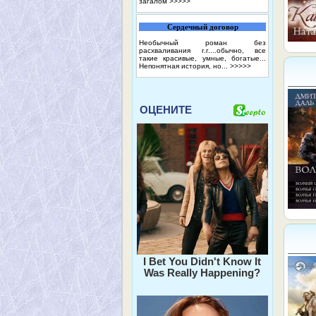
загалом
>>>>>
Сердечный договор
Необычный роман без
расхваливания г.г....обычно, все
такие красивые, умные, богатые...
Непонятная история, но...
>>>>>
ОЦЕНИТЕ
I Bet You Didn't Know It
Was Really Happening?