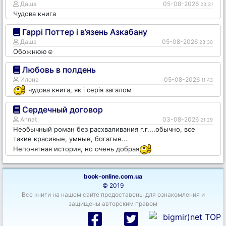
Даша
05-08-2026
23:31
Чудова книга
Гаррі Поттер і в’язень Азкабану
Даша
05-08-2026
23:30
Обожнюю☺️
Любовь в полдень
Илона
05-08-2026
11:43
чудова книга, як і серія загалом
Сердечный договор
Annat
03-08-2026
21:29
Необычный роман без расхваливания г.г....обычно, все
такие красивые, умные, богатые...
Непонятная история, но очень добрая
book-online.com.ua
© 2019
Все книги на нашем сайте предоставены для ознакомления и
защищены авторским правом