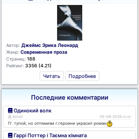
Джеймс Эрика Леонард
Автор:
Современная проза
Жанр:
188
Страниц:
3356 (4.21)
Рейтинг:
Читать
Подробнее
Последние комментарии
Одинокий волк
Annat
06-08-2026
00:00
Гг. тупой, но оптимизм г.героини украсил роман
Гаррі Поттер і Таємна кімната