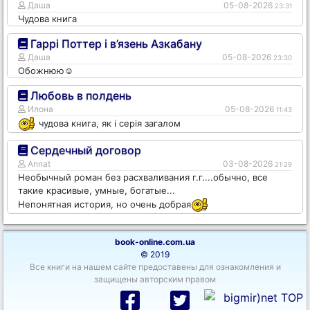
Даша
05-08-2026
23:31
Чудова книга
Гаррі Поттер і в’язень Азкабану
Даша
05-08-2026
23:30
Обожнюю☺️
Любовь в полдень
Илона
05-08-2026
11:43
чудова книга, як і серія загалом
Сердечный договор
Annat
03-08-2026
21:29
Необычный роман без расхваливания г.г....обычно, все
такие красивые, умные, богатые...
Непонятная история, но очень добрая
book-online.com.ua
© 2019
Все книги на нашем сайте предоставены для ознакомления и
защищены авторским правом