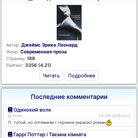
Джеймс Эрика Леонард
Автор:
Современная проза
Жанр:
188
Страниц:
3356 (4.21)
Рейтинг:
Читать
Подробнее
Последние комментарии
Одинокий волк
Annat
06-08-2026
00:00
Гг. тупой, но оптимизм г.героини украсил роман
Гаррі Поттер і Таємна кімната