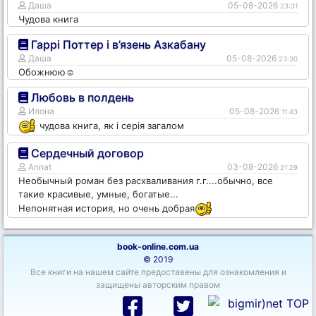
Даша
05-08-2026
23:31
Чудова книга
Гаррі Поттер і в’язень Азкабану
Даша
05-08-2026
23:30
Обожнюю☺️
Любовь в полдень
Илона
05-08-2026
11:43
чудова книга, як і серія загалом
Сердечный договор
Annat
03-08-2026
21:29
Необычный роман без расхваливания г.г....обычно, все
такие красивые, умные, богатые...
Непонятная история, но очень добрая
book-online.com.ua
© 2019
Все книги на нашем сайте предоставены для ознакомления и
защищены авторским правом