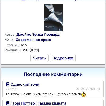
Джеймс Эрика Леонард
Автор:
Современная проза
Жанр:
188
Страниц:
3356 (4.21)
Рейтинг:
Читать
Подробнее
Последние комментарии
Одинокий волк
Annat
06-08-2026
00:00
Гг. тупой, но оптимизм г.героини украсил роман
Гаррі Поттер і Таємна кімната