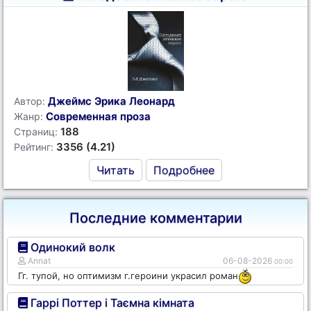
Джеймс Эрика Леонард
Автор:
Современная проза
Жанр:
188
Страниц:
3356 (4.21)
Рейтинг:
Читать
Подробнее
Последние комментарии
Одинокий волк
Annat
06-08-2026
00:00
Гг. тупой, но оптимизм г.героини украсил роман
Гаррі Поттер і Таємна кімната