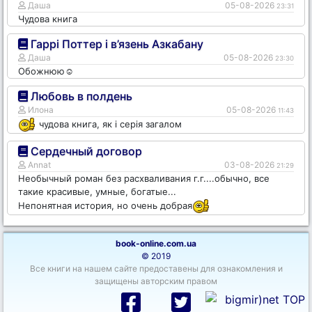
Даша
05-08-2026
23:31
Чудова книга
Гаррі Поттер і в’язень Азкабану
Даша
05-08-2026
23:30
Обожнюю☺️
Любовь в полдень
Илона
05-08-2026
11:43
чудова книга, як і серія загалом
Сердечный договор
Annat
03-08-2026
21:29
Необычный роман без расхваливания г.г....обычно, все
такие красивые, умные, богатые...
Непонятная история, но очень добрая
book-online.com.ua
© 2019
Все книги на нашем сайте предоставены для ознакомления и
защищены авторским правом