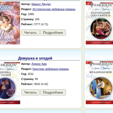
Автор:
Макнот Джудит
Раздел:
Исторические любовные романы
Год:
1999
Страниц:
165
Рейтинг:
3777 (4.71)
Читать
Подробнее
Девушка и злодей
Автор:
Лоренс Ким
Раздел:
Короткие любовные романы
Год:
2011
Страниц:
49
Рейтинг:
3542 (4.42)
Читать
Подробнее