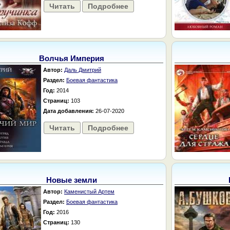
Читать
Подробнее
Волчья Империя
Автор:
Даль Дмитрий
Раздел:
Боевая фантастика
Год:
2014
Страниц:
103
Дата добавления:
26-07-2020
Читать
Подробнее
Новые земли
Автор:
Каменистый Артем
Раздел:
Боевая фантастика
Год:
2016
Страниц:
130