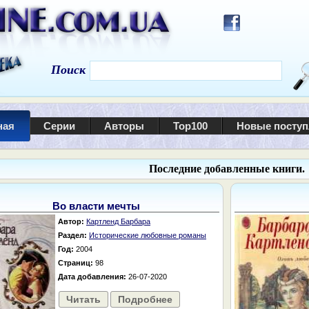
Поиск
ная
Серии
Авторы
Top100
Новые посту
Последние добавленные книги.
Во власти мечты
Автор:
Картленд Барбара
Раздел:
Исторические любовные романы
Год:
2004
Страниц:
98
Дата добавления:
26-07-2020
Читать
Подробнее