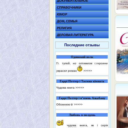
ДОКУМЕНТАЛЬНОЕ
СПРАВОЧНИКИ
ЮМОР
ДОМ, СЕМЬЯ
РЕЛИГИЯ
ДЕЛОВАЯ ЛИТЕРАТУРА
Последние отзывы
Одинокий волк
Гг. тупой, но оптимизм г.героини
украсил роман
>>>>>
Гаррі Поттер і Таємна кімната
Чудова книга
>>>>>
Гаррі Поттер і в’язень Азкабану
Обожнюю☺️
>>>>>
Любовь в полдень
чудова книга, як і серія