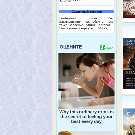
загалом
>>>>>
Сердечный договор
Необычный роман без
расхваливания г.г....обычно, все
такие красивые, умные, богатые...
Непонятная история, но...
>>>>>
ОЦЕНИТЕ
Why this ordinary drink is
the secret to feeling your
best every day