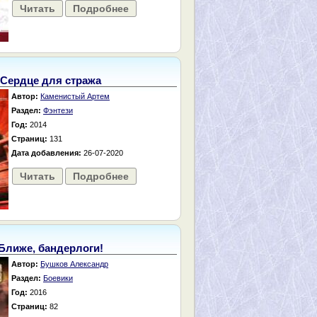
Читать
Подробнее
Сердце для стража
Автор:
Каменистый Артем
Раздел:
Фэнтези
Год:
2014
Страниц:
131
Дата добавления:
26-07-2020
Читать
Подробнее
Ближе, бандерлоги!
Автор:
Бушков Александр
Раздел:
Боевики
Год:
2016
Страниц:
82