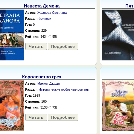
Невеста Демона
Пят
Автор:
Жданова Светлана
Раздел:
Фэнтези
Год:
0
Страниц:
229
Рейтинг:
3434 (4.55)
Читать
Подробнее
Королевство грез
Автор:
Макнот Джудит
Раздел:
Исторические любовные романы
Год:
1999
Страниц:
160
Рейтинг:
3138 (4.73)
Читать
Подробнее