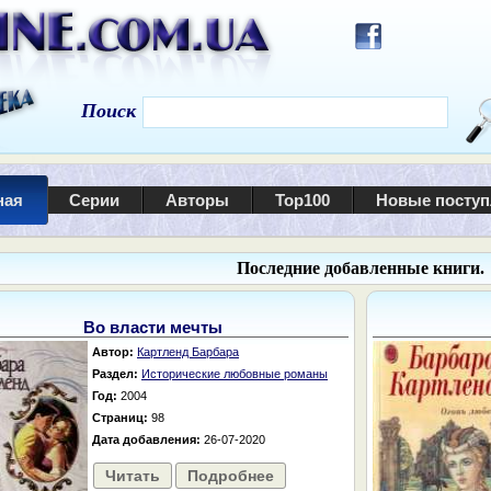
Поиск
ная
Серии
Авторы
Top100
Новые посту
Последние добавленные книги.
Во власти мечты
Автор:
Картленд Барбара
Раздел:
Исторические любовные романы
Год:
2004
Страниц:
98
Дата добавления:
26-07-2020
Читать
Подробнее