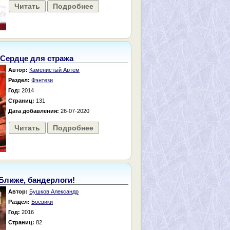
Читать
Подробнее
Сердце для стража
Автор:
Каменистый Артем
Раздел:
Фэнтези
Год:
2014
Страниц:
131
Дата добавления:
26-07-2020
Читать
Подробнее
Ближе, бандерлоги!
Автор:
Бушков Александр
Раздел:
Боевики
Год:
2016
Страниц:
82