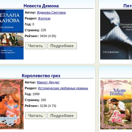
Невеста Демона
Пят
Автор:
Жданова Светлана
Раздел:
Фэнтези
Год:
0
Страниц:
229
Рейтинг:
3434 (4.55)
Читать
Подробнее
Королевство грез
Автор:
Макнот Джудит
Раздел:
Исторические любовные романы
Год:
1999
Страниц:
160
Рейтинг:
3138 (4.73)
Читать
Подробнее