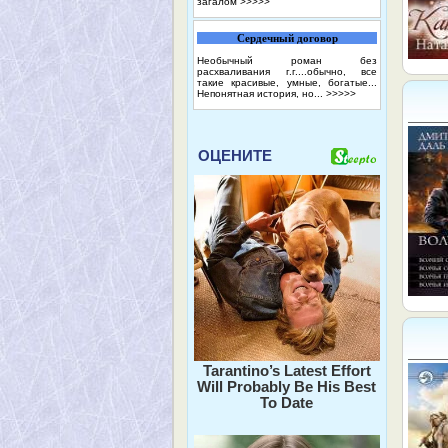
загалом
>>>>>
Сердечный договор
Необычный роман без
расхваливания г.г....обычно, все
такие красивые, умные, богатые...
Непонятная история, но...
>>>>>
ОЦЕНИТЕ
Tarantino’s Latest Effort
Will Probably Be His Best
To Date