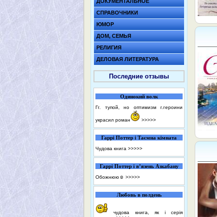
ДОКУМЕНТАЛЬНОЕ
СПРАВОЧНИКИ
ЮМОР
ДОМ, СЕМЬЯ
РЕЛИГИЯ
ДЕЛОВАЯ ЛИТЕРАТУРА
Последние отзывы
Одинокий волк
Гг. тупой, но оптимизм г.героини
украсил роман
>>>>>
Гаррі Поттер і Таємна кімната
Чудова книга
>>>>>
Гаррі Поттер і в’язень Азкабану
Обожнюю☺️
>>>>>
Любовь в полдень
чудова книга, як і серія