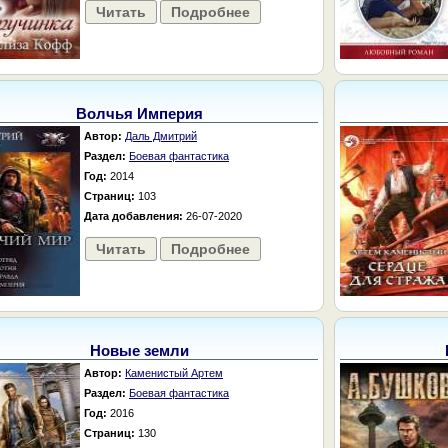
Читать
Подробнее
Волчья Империя
Автор:
Даль Дмитрий
Раздел:
Боевая фантастика
Год:
2014
Страниц:
103
Дата добавления:
26-07-2020
Читать
Подробнее
Новые земли
Автор:
Каменистый Артем
Раздел:
Боевая фантастика
Год:
2016
Страниц:
130