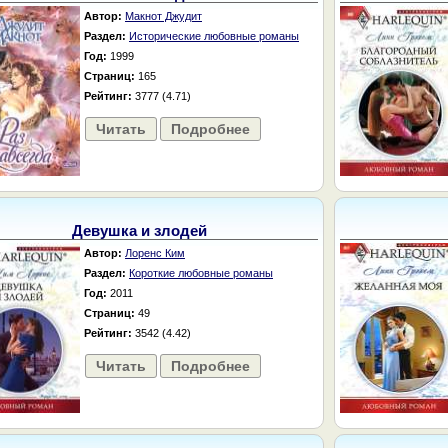
Автор:
Макнот Джудит
Раздел:
Исторические любовные романы
Год:
1999
Страниц:
165
Рейтинг:
3777 (4.71)
Читать
Подробнее
Девушка и злодей
Автор:
Лоренс Ким
Раздел:
Короткие любовные романы
Год:
2011
Страниц:
49
Рейтинг:
3542 (4.42)
Читать
Подробнее