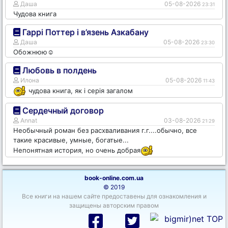
Даша
05-08-2026
23:31
Чудова книга
Гаррі Поттер і в’язень Азкабану
Даша
05-08-2026
23:30
Обожнюю☺️
Любовь в полдень
Илона
05-08-2026
11:43
чудова книга, як і серія загалом
Сердечный договор
Annat
03-08-2026
21:29
Необычный роман без расхваливания г.г....обычно, все
такие красивые, умные, богатые...
Непонятная история, но очень добрая
book-online.com.ua
© 2019
Все книги на нашем сайте предоставены для ознакомления и
защищены авторским правом