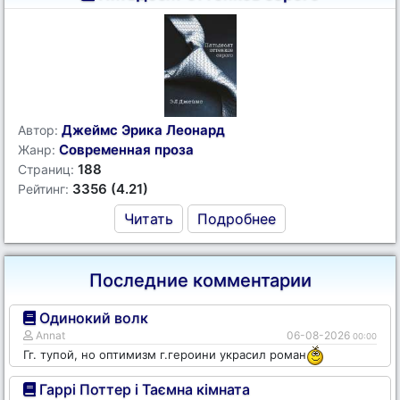
Джеймс Эрика Леонард
Автор:
Современная проза
Жанр:
188
Страниц:
3356 (4.21)
Рейтинг:
Читать
Подробнее
Последние комментарии
Одинокий волк
Annat
06-08-2026
00:00
Гг. тупой, но оптимизм г.героини украсил роман
Гаррі Поттер і Таємна кімната