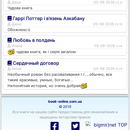
Даша
05-08-2026
23:31
Чудова книга
Гаррі Поттер і в’язень Азкабану
Даша
05-08-2026
23:30
Обожнюю☺️
Любовь в полдень
Илона
05-08-2026
11:43
чудова книга, як і серія загалом
Сердечный договор
Annat
03-08-2026
21:29
Необычный роман без расхваливания г.г....обычно, все
такие красивые, умные, богатые...
Непонятная история, но очень добрая
book-online.com.ua
© 2019
Все книги на нашем сайте предоставены для ознакомления и
защищены авторским правом