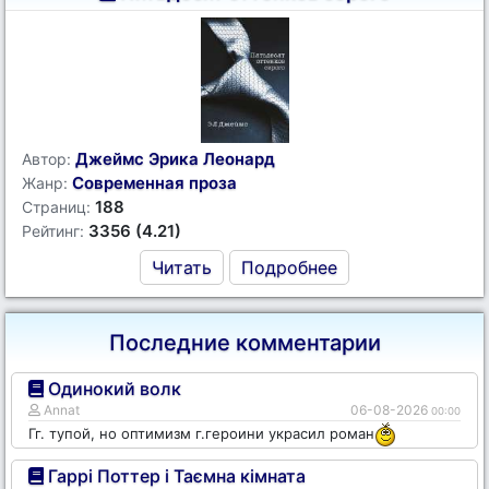
Джеймс Эрика Леонард
Автор:
Современная проза
Жанр:
188
Страниц:
3356 (4.21)
Рейтинг:
Читать
Подробнее
Последние комментарии
Одинокий волк
Annat
06-08-2026
00:00
Гг. тупой, но оптимизм г.героини украсил роман
Гаррі Поттер і Таємна кімната