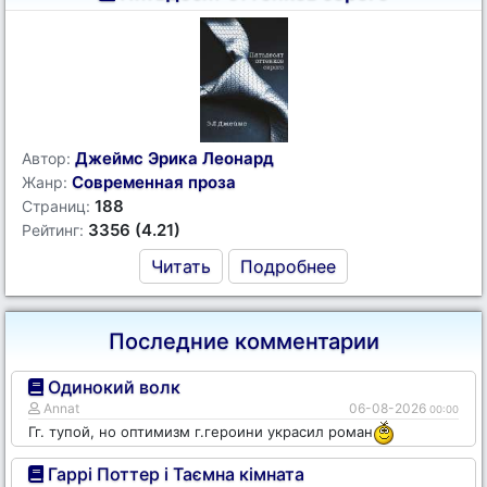
Джеймс Эрика Леонард
Автор:
Современная проза
Жанр:
188
Страниц:
3356 (4.21)
Рейтинг:
Читать
Подробнее
Последние комментарии
Одинокий волк
Annat
06-08-2026
00:00
Гг. тупой, но оптимизм г.героини украсил роман
Гаррі Поттер і Таємна кімната