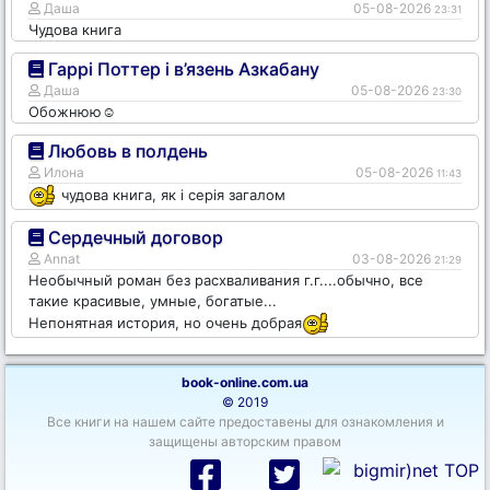
Даша
05-08-2026
23:31
Чудова книга
Гаррі Поттер і в’язень Азкабану
Даша
05-08-2026
23:30
Обожнюю☺️
Любовь в полдень
Илона
05-08-2026
11:43
чудова книга, як і серія загалом
Сердечный договор
Annat
03-08-2026
21:29
Необычный роман без расхваливания г.г....обычно, все
такие красивые, умные, богатые...
Непонятная история, но очень добрая
book-online.com.ua
© 2019
Все книги на нашем сайте предоставены для ознакомления и
защищены авторским правом