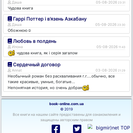
Даша
05-08-2026
23:31
Чудова книга
Гаррі Поттер і в’язень Азкабану
Даша
05-08-2026
23:30
Обожнюю☺️
Любовь в полдень
Илона
05-08-2026
11:43
чудова книга, як і серія загалом
Сердечный договор
Annat
03-08-2026
21:29
Необычный роман без расхваливания г.г....обычно, все
такие красивые, умные, богатые...
Непонятная история, но очень добрая
book-online.com.ua
© 2019
Все книги на нашем сайте предоставены для ознакомления и
защищены авторским правом