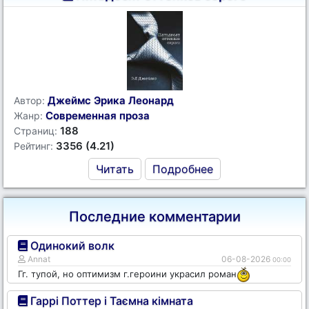
Джеймс Эрика Леонард
Автор:
Современная проза
Жанр:
188
Страниц:
3356 (4.21)
Рейтинг:
Читать
Подробнее
Последние комментарии
Одинокий волк
Annat
06-08-2026
00:00
Гг. тупой, но оптимизм г.героини украсил роман
Гаррі Поттер і Таємна кімната