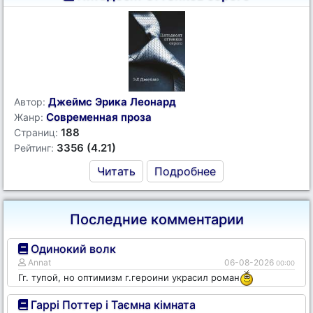
Джеймс Эрика Леонард
Автор:
Современная проза
Жанр:
188
Страниц:
3356 (4.21)
Рейтинг:
Читать
Подробнее
Последние комментарии
Одинокий волк
Annat
06-08-2026
00:00
Гг. тупой, но оптимизм г.героини украсил роман
Гаррі Поттер і Таємна кімната