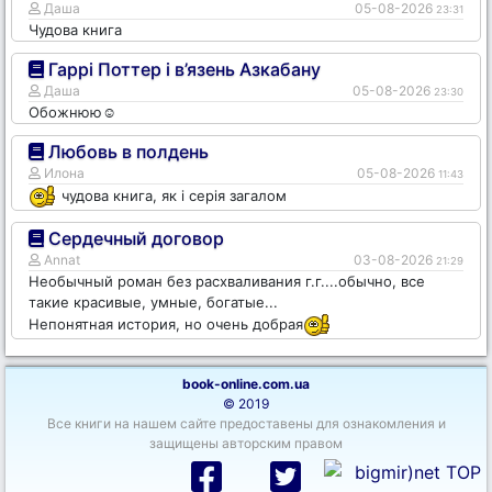
Даша
05-08-2026
23:31
Чудова книга
Гаррі Поттер і в’язень Азкабану
Даша
05-08-2026
23:30
Обожнюю☺️
Любовь в полдень
Илона
05-08-2026
11:43
чудова книга, як і серія загалом
Сердечный договор
Annat
03-08-2026
21:29
Необычный роман без расхваливания г.г....обычно, все
такие красивые, умные, богатые...
Непонятная история, но очень добрая
book-online.com.ua
© 2019
Все книги на нашем сайте предоставены для ознакомления и
защищены авторским правом