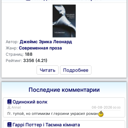
Джеймс Эрика Леонард
Автор:
Современная проза
Жанр:
188
Страниц:
3356 (4.21)
Рейтинг:
Читать
Подробнее
Последние комментарии
Одинокий волк
Annat
06-08-2026
00:00
Гг. тупой, но оптимизм г.героини украсил роман
Гаррі Поттер і Таємна кімната