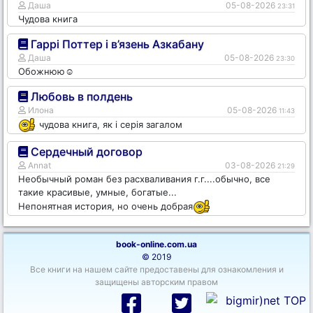
Даша
05-08-2026
23:31
Чудова книга
Гаррі Поттер і в’язень Азкабану
Даша
05-08-2026
23:30
Обожнюю☺️
Любовь в полдень
Илона
05-08-2026
11:43
чудова книга, як і серія загалом
Сердечный договор
Annat
03-08-2026
21:29
Необычный роман без расхваливания г.г....обычно, все
такие красивые, умные, богатые...
Непонятная история, но очень добрая
book-online.com.ua
© 2019
Все книги на нашем сайте предоставены для ознакомления и
защищены авторским правом