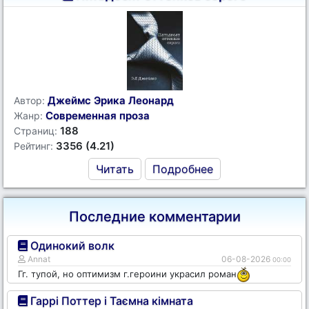
Джеймс Эрика Леонард
Автор:
Современная проза
Жанр:
188
Страниц:
3356 (4.21)
Рейтинг:
Читать
Подробнее
Последние комментарии
Одинокий волк
Annat
06-08-2026
00:00
Гг. тупой, но оптимизм г.героини украсил роман
Гаррі Поттер і Таємна кімната