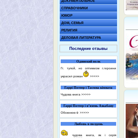
ДОКУМЕНТАЛЬНОЕ
СПРАВОЧНИКИ
ЮМОР
ДОМ, СЕМЬЯ
РЕЛИГИЯ
ДЕЛОВАЯ ЛИТЕРАТУРА
Последние отзывы
Одинокий волк
Гг. тупой, но оптимизм г.героини
украсил роман
>>>>>
Гаррі Поттер і Таємна кімната
Чудова книга
>>>>>
Гаррі Поттер і в’язень Азкабану
Обожнюю☺️
>>>>>
Любовь в полдень
чудова книга, як і серія