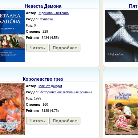
Невеста Демона
Пят
Автор:
Жданова Светлана
Раздел:
Фэнтези
Год:
0
Страниц:
229
Рейтинг:
3434 (4.55)
Читать
Подробнее
Королевство грез
Автор:
Макнот Джудит
Раздел:
Исторические любовные романы
Год:
1999
Страниц:
160
Рейтинг:
3138 (4.73)
Читать
Подробнее