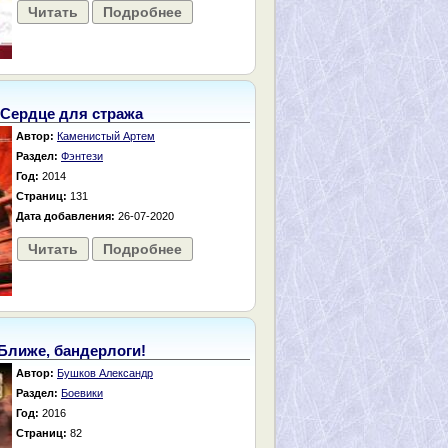
Читать
Подробнее
Сердце для стража
Автор:
Каменистый Артем
Раздел:
Фэнтези
Год:
2014
Страниц:
131
Дата добавления:
26-07-2020
Читать
Подробнее
Ближе, бандерлоги!
Автор:
Бушков Александр
Раздел:
Боевики
Год:
2016
Страниц:
82