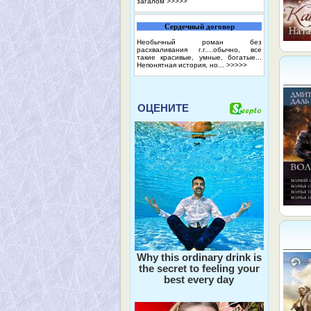
загалом
>>>>>
Сердечный договор
Необычный роман без
расхваливания г.г....обычно, все
такие красивые, умные, богатые...
Непонятная история, но...
>>>>>
ОЦЕНИТЕ
Why this ordinary drink is
the secret to feeling your
best every day