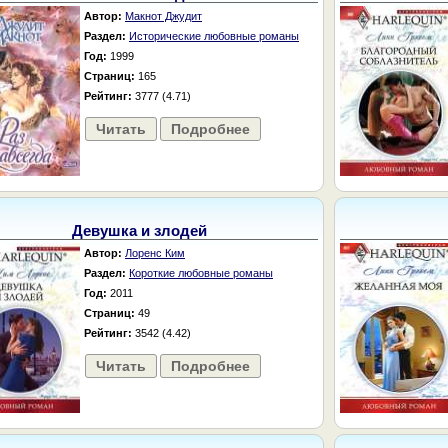
Автор:
Макнот Джудит
Раздел:
Исторические любовные романы
Год:
1999
Страниц:
165
Рейтинг:
3777 (4.71)
Читать
Подробнее
Девушка и злодей
Автор:
Лоренс Ким
Раздел:
Короткие любовные романы
Год:
2011
Страниц:
49
Рейтинг:
3542 (4.42)
Читать
Подробнее