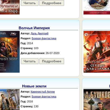
Читать
Подробнее
Волчья Империя
Автор:
Даль Дмитрий
Раздел:
Боевая фантастика
Год:
2014
Страниц:
103
Дата добавления:
26-07-2020
Читать
Подробнее
Новые земли
Автор:
Каменистый Артем
Раздел:
Боевая фантастика
Год:
2016
Страниц:
130