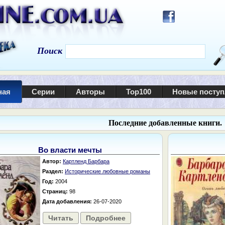
Поиск
ная
Серии
Авторы
Top100
Новые посту
Последние добавленные книги.
Во власти мечты
Автор:
Картленд Барбара
Раздел:
Исторические любовные романы
Год:
2004
Страниц:
98
Дата добавления:
26-07-2020
Читать
Подробнее