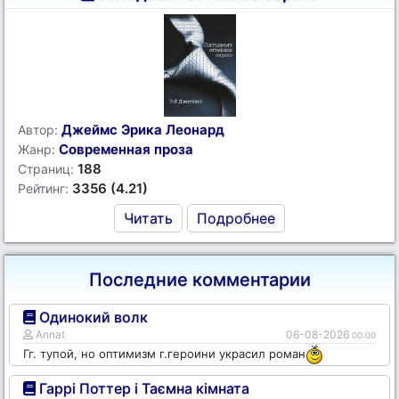
Джеймс Эрика Леонард
Автор:
Современная проза
Жанр:
188
Страниц:
3356 (4.21)
Рейтинг:
Читать
Подробнее
Последние комментарии
Одинокий волк
Annat
06-08-2026
00:00
Гг. тупой, но оптимизм г.героини украсил роман
Гаррі Поттер і Таємна кімната