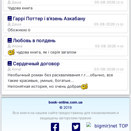
Даша
05-08-2026
23:31
Чудова книга
Гаррі Поттер і в’язень Азкабану
Даша
05-08-2026
23:30
Обожнюю☺️
Любовь в полдень
Илона
05-08-2026
11:43
чудова книга, як і серія загалом
Сердечный договор
Annat
03-08-2026
21:29
Необычный роман без расхваливания г.г....обычно, все
такие красивые, умные, богатые...
Непонятная история, но очень добрая
book-online.com.ua
© 2019
Все книги на нашем сайте предоставены для ознакомления и
защищены авторским правом