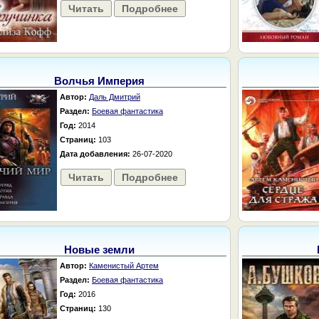
Читать
Подробнее
Волчья Империя
Автор:
Даль Дмитрий
Раздел:
Боевая фантастика
Год:
2014
Страниц:
103
Дата добавления:
26-07-2020
Читать
Подробнее
Новые земли
Автор:
Каменистый Артем
Раздел:
Боевая фантастика
Год:
2016
Страниц:
130