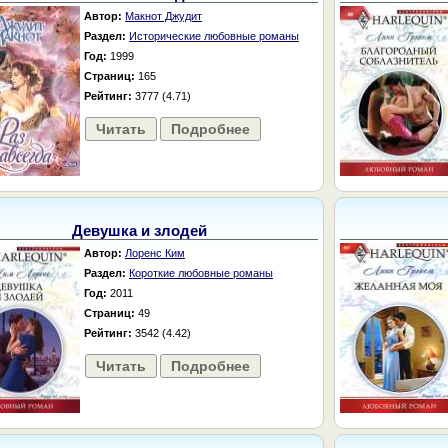
Автор:
Макнот Джудит
Раздел:
Исторические любовные романы
Год:
1999
Страниц:
165
Рейтинг:
3777 (4.71)
Читать
Подробнее
Девушка и злодей
Автор:
Лоренс Ким
Раздел:
Короткие любовные романы
Год:
2011
Страниц:
49
Рейтинг:
3542 (4.42)
Читать
Подробнее