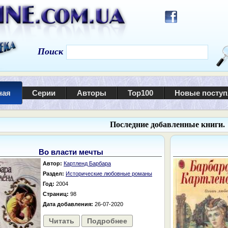
Поиск
ная
Серии
Авторы
Top100
Новые посту
Последние добавленные книги.
Во власти мечты
Автор:
Картленд Барбара
Раздел:
Исторические любовные романы
Год:
2004
Страниц:
98
Дата добавления:
26-07-2020
Читать
Подробнее