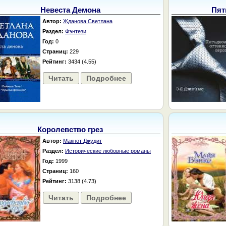
Невеста Демона
Пят
Автор:
Жданова Светлана
Раздел:
Фэнтези
Год:
0
Страниц:
229
Рейтинг:
3434 (4.55)
Читать
Подробнее
Королевство грез
Автор:
Макнот Джудит
Раздел:
Исторические любовные романы
Год:
1999
Страниц:
160
Рейтинг:
3138 (4.73)
Читать
Подробнее