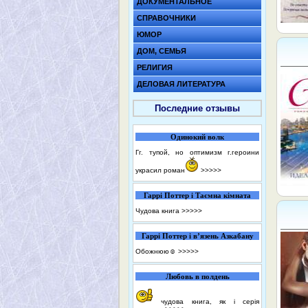
ДОКУМЕНТАЛЬНОЕ
СПРАВОЧНИКИ
ЮМОР
ДОМ, СЕМЬЯ
РЕЛИГИЯ
ДЕЛОВАЯ ЛИТЕРАТУРА
Последние отзывы
Одинокий волк
Гг. тупой, но оптимизм г.героини
украсил роман
>>>>>
Гаррі Поттер і Таємна кімната
Чудова книга
>>>>>
Гаррі Поттер і в’язень Азкабану
Обожнюю☺️
>>>>>
Любовь в полдень
чудова книга, як і серія