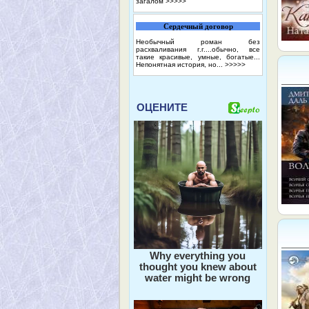
загалом
>>>>>
Сердечный договор
Необычный роман без
расхваливания г.г....обычно, все
такие красивые, умные, богатые...
Непонятная история, но...
>>>>>
ОЦЕНИТЕ
Why everything you
thought you knew about
water might be wrong