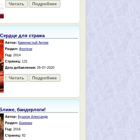
Читать
Подробнее
Сердце для стража
Автор:
Каменистый Артем
Раздел:
Фэнтези
Год:
2014
Страниц:
131
Дата добавления:
26-07-2020
Читать
Подробнее
Ближе, бандерлоги!
Автор:
Бушков Александр
Раздел:
Боевики
Год:
2016
Страниц:
82