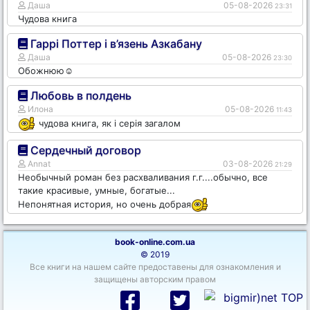
Даша
05-08-2026
23:31
Чудова книга
Гаррі Поттер і в’язень Азкабану
Даша
05-08-2026
23:30
Обожнюю☺️
Любовь в полдень
Илона
05-08-2026
11:43
чудова книга, як і серія загалом
Сердечный договор
Annat
03-08-2026
21:29
Необычный роман без расхваливания г.г....обычно, все
такие красивые, умные, богатые...
Непонятная история, но очень добрая
book-online.com.ua
© 2019
Все книги на нашем сайте предоставены для ознакомления и
защищены авторским правом