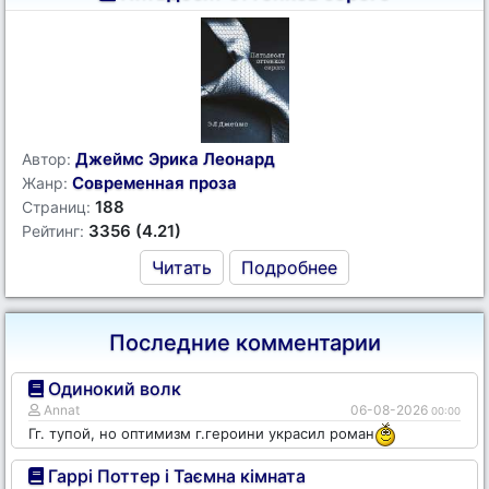
Джеймс Эрика Леонард
Автор:
Современная проза
Жанр:
188
Страниц:
3356 (4.21)
Рейтинг:
Читать
Подробнее
Последние комментарии
Одинокий волк
Annat
06-08-2026
00:00
Гг. тупой, но оптимизм г.героини украсил роман
Гаррі Поттер і Таємна кімната