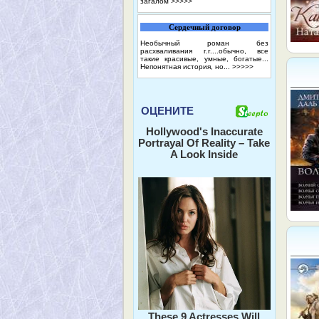
загалом
>>>>>
Сердечный договор
Необычный роман без
расхваливания г.г....обычно, все
такие красивые, умные, богатые...
Непонятная история, но...
>>>>>
ОЦЕНИТЕ
Hollywood's Inaccurate
Portrayal Of Reality – Take
A Look Inside
These 9 Actresses Will