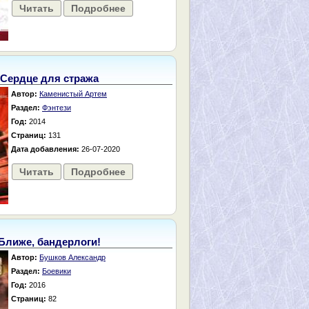
Читать
Подробнее
Сердце для стража
Автор:
Каменистый Артем
Раздел:
Фэнтези
Год:
2014
Страниц:
131
Дата добавления:
26-07-2020
Читать
Подробнее
Ближе, бандерлоги!
Автор:
Бушков Александр
Раздел:
Боевики
Год:
2016
Страниц:
82