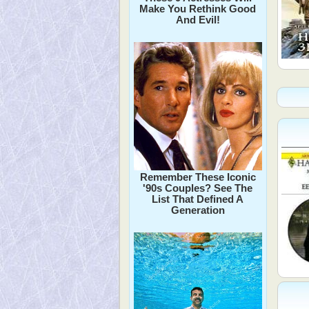
Make You Rethink Good
And Evil!
Remember These Iconic
'90s Couples? See The
List That Defined A
Generation