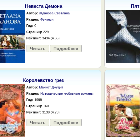
Невеста Демона
Пят
Автор:
Жданова Светлана
Раздел:
Фэнтези
Год:
0
Страниц:
229
Рейтинг:
3434 (4.55)
Читать
Подробнее
Королевство грез
Автор:
Макнот Джудит
Раздел:
Исторические любовные романы
Год:
1999
Страниц:
160
Рейтинг:
3138 (4.73)
Читать
Подробнее