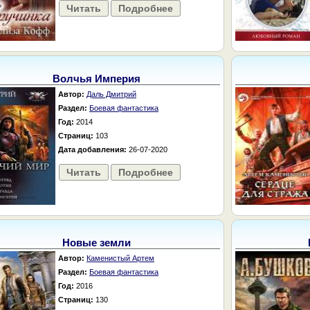
Читать
Подробнее
Волчья Империя
Автор:
Даль Дмитрий
Раздел:
Боевая фантастика
Год:
2014
Страниц:
103
Дата добавления:
26-07-2020
Читать
Подробнее
Новые земли
Автор:
Каменистый Артем
Раздел:
Боевая фантастика
Год:
2016
Страниц:
130