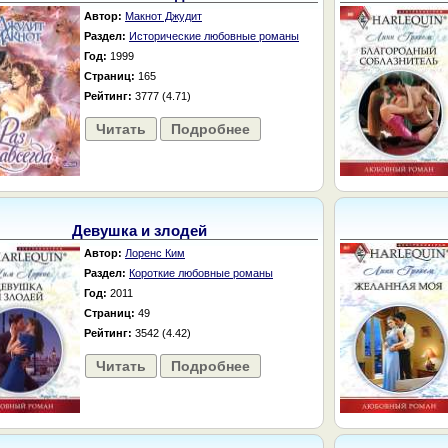
Автор:
Макнот Джудит
Раздел:
Исторические любовные романы
Год:
1999
Страниц:
165
Рейтинг:
3777 (4.71)
Читать
Подробнее
Девушка и злодей
Автор:
Лоренс Ким
Раздел:
Короткие любовные романы
Год:
2011
Страниц:
49
Рейтинг:
3542 (4.42)
Читать
Подробнее