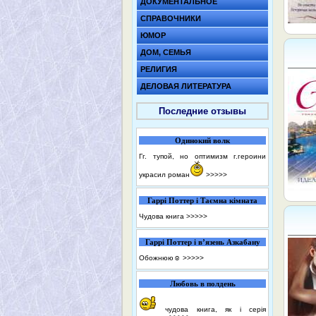
ДОКУМЕНТАЛЬНОЕ
СПРАВОЧНИКИ
ЮМОР
ДОМ, СЕМЬЯ
РЕЛИГИЯ
ДЕЛОВАЯ ЛИТЕРАТУРА
Последние отзывы
Одинокий волк
Гг. тупой, но оптимизм г.героини
украсил роман
>>>>>
Гаррі Поттер і Таємна кімната
Чудова книга
>>>>>
Гаррі Поттер і в’язень Азкабану
Обожнюю☺️
>>>>>
Любовь в полдень
чудова книга, як і серія