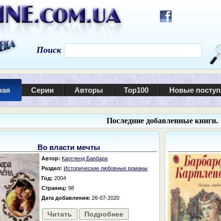
Поиск
ная
Серии
Авторы
Top100
Новые посту
Последние добавленные книги.
Во власти мечты
Автор:
Картленд Барбара
Раздел:
Исторические любовные романы
Год:
2004
Страниц:
98
Дата добавления:
26-07-2020
Читать
Подробнее