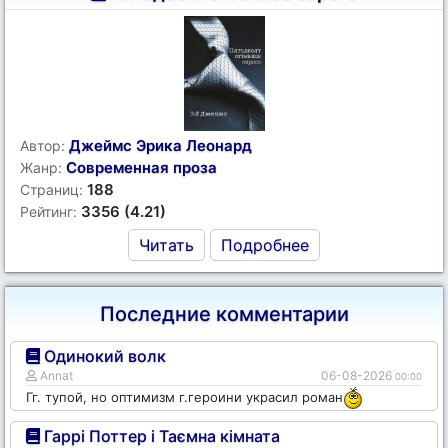
Джеймс Эрика Леонард
Автор:
Современная проза
Жанр:
188
Страниц:
3356 (4.21)
Рейтинг:
Читать
Подробнее
Последние комментарии
Одинокий волк
Annat
06-08-2026
00:00
Гг. тупой, но оптимизм г.героини украсил роман
Гаррі Поттер і Таємна кімната