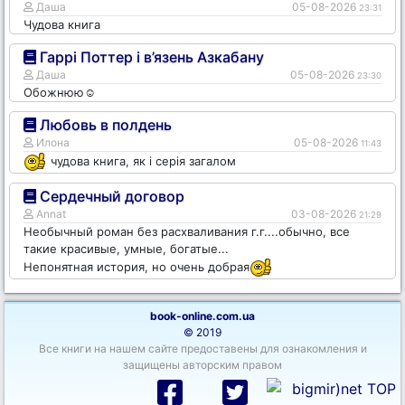
Даша
05-08-2026
23:31
Чудова книга
Гаррі Поттер і в’язень Азкабану
Даша
05-08-2026
23:30
Обожнюю☺️
Любовь в полдень
Илона
05-08-2026
11:43
чудова книга, як і серія загалом
Сердечный договор
Annat
03-08-2026
21:29
Необычный роман без расхваливания г.г....обычно, все
такие красивые, умные, богатые...
Непонятная история, но очень добрая
book-online.com.ua
© 2019
Все книги на нашем сайте предоставены для ознакомления и
защищены авторским правом