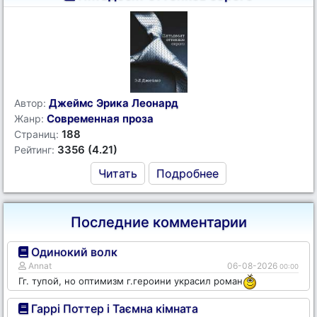
Джеймс Эрика Леонард
Автор:
Современная проза
Жанр:
188
Страниц:
3356 (4.21)
Рейтинг:
Читать
Подробнее
Последние комментарии
Одинокий волк
Annat
06-08-2026
00:00
Гг. тупой, но оптимизм г.героини украсил роман
Гаррі Поттер і Таємна кімната