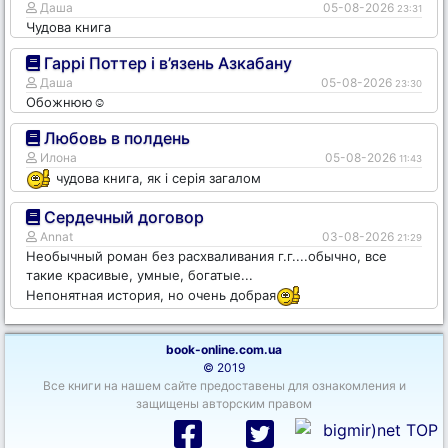
Даша
05-08-2026
23:31
Чудова книга
Гаррі Поттер і в’язень Азкабану
Даша
05-08-2026
23:30
Обожнюю☺️
Любовь в полдень
Илона
05-08-2026
11:43
чудова книга, як і серія загалом
Сердечный договор
Annat
03-08-2026
21:29
Необычный роман без расхваливания г.г....обычно, все
такие красивые, умные, богатые...
Непонятная история, но очень добрая
book-online.com.ua
© 2019
Все книги на нашем сайте предоставены для ознакомления и
защищены авторским правом