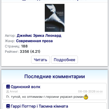
Джеймс Эрика Леонард
Автор:
Современная проза
Жанр:
188
Страниц:
3356 (4.21)
Рейтинг:
Читать
Подробнее
Последние комментарии
Одинокий волк
Annat
06-08-2026
00:00
Гг. тупой, но оптимизм г.героини украсил роман
Гаррі Поттер і Таємна кімната