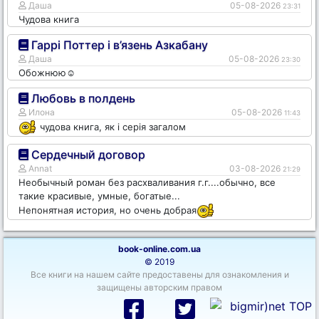
Даша
05-08-2026
23:31
Чудова книга
Гаррі Поттер і в’язень Азкабану
Даша
05-08-2026
23:30
Обожнюю☺️
Любовь в полдень
Илона
05-08-2026
11:43
чудова книга, як і серія загалом
Сердечный договор
Annat
03-08-2026
21:29
Необычный роман без расхваливания г.г....обычно, все
такие красивые, умные, богатые...
Непонятная история, но очень добрая
book-online.com.ua
© 2019
Все книги на нашем сайте предоставены для ознакомления и
защищены авторским правом