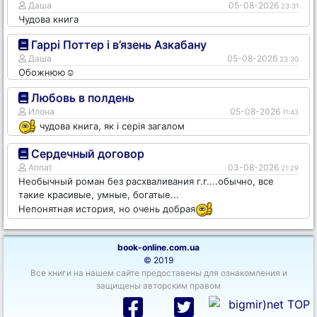
Даша
05-08-2026
23:31
Чудова книга
Гаррі Поттер і в’язень Азкабану
Даша
05-08-2026
23:30
Обожнюю☺️
Любовь в полдень
Илона
05-08-2026
11:43
чудова книга, як і серія загалом
Сердечный договор
Annat
03-08-2026
21:29
Необычный роман без расхваливания г.г....обычно, все
такие красивые, умные, богатые...
Непонятная история, но очень добрая
book-online.com.ua
© 2019
Все книги на нашем сайте предоставены для ознакомления и
защищены авторским правом