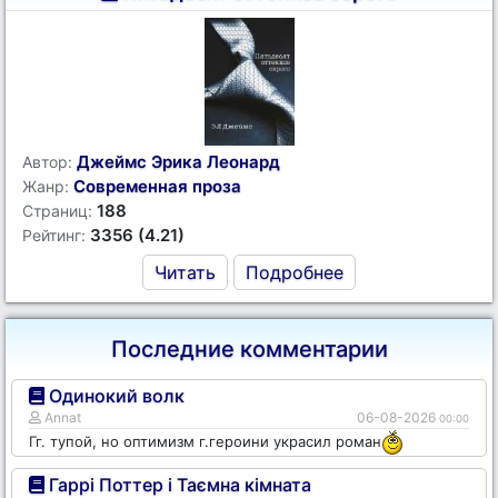
Джеймс Эрика Леонард
Автор:
Современная проза
Жанр:
188
Страниц:
3356 (4.21)
Рейтинг:
Читать
Подробнее
Последние комментарии
Одинокий волк
Annat
06-08-2026
00:00
Гг. тупой, но оптимизм г.героини украсил роман
Гаррі Поттер і Таємна кімната