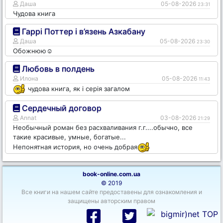
Даша
05-08-2026
23:31
Чудова книга
Гаррі Поттер і в’язень Азкабану
Даша
05-08-2026
23:30
Обожнюю☺️
Любовь в полдень
Илона
05-08-2026
11:43
чудова книга, як і серія загалом
Сердечный договор
Annat
03-08-2026
21:29
Необычный роман без расхваливания г.г....обычно, все
такие красивые, умные, богатые...
Непонятная история, но очень добрая
book-online.com.ua
© 2019
Все книги на нашем сайте предоставены для ознакомления и
защищены авторским правом