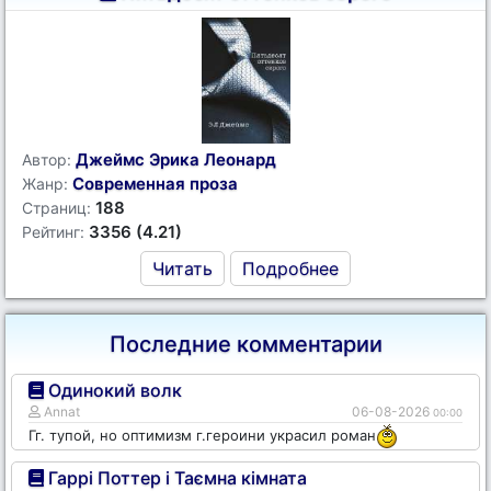
Джеймс Эрика Леонард
Автор:
Современная проза
Жанр:
188
Страниц:
3356 (4.21)
Рейтинг:
Читать
Подробнее
Последние комментарии
Одинокий волк
Annat
06-08-2026
00:00
Гг. тупой, но оптимизм г.героини украсил роман
Гаррі Поттер і Таємна кімната