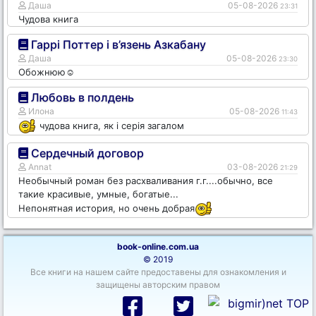
Даша
05-08-2026
23:31
Чудова книга
Гаррі Поттер і в’язень Азкабану
Даша
05-08-2026
23:30
Обожнюю☺️
Любовь в полдень
Илона
05-08-2026
11:43
чудова книга, як і серія загалом
Сердечный договор
Annat
03-08-2026
21:29
Необычный роман без расхваливания г.г....обычно, все
такие красивые, умные, богатые...
Непонятная история, но очень добрая
book-online.com.ua
© 2019
Все книги на нашем сайте предоставены для ознакомления и
защищены авторским правом