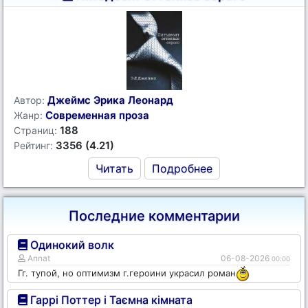
Джеймс Эрика Леонард
Автор:
Современная проза
Жанр:
188
Страниц:
3356 (4.21)
Рейтинг:
Читать
Подробнее
Последние комментарии
Одинокий волк
Annat
06-08-2026
00:00
Гг. тупой, но оптимизм г.героини украсил роман
Гаррі Поттер і Таємна кімната