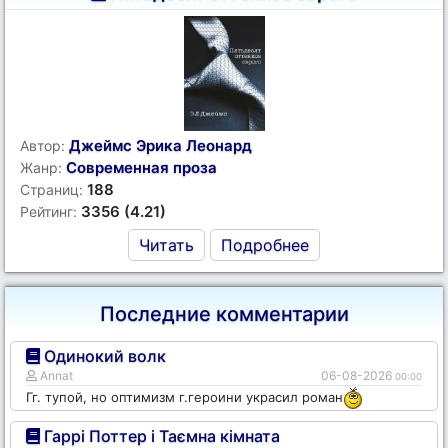
Джеймс Эрика Леонард
Автор:
Современная проза
Жанр:
188
Страниц:
3356 (4.21)
Рейтинг:
Читать
Подробнее
Последние комментарии
Одинокий волк
Annat
06-08-2026
00:00
Гг. тупой, но оптимизм г.героини украсил роман
Гаррі Поттер і Таємна кімната