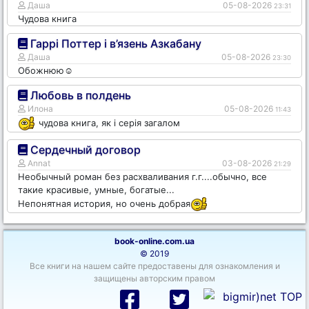
Даша
05-08-2026
23:31
Чудова книга
Гаррі Поттер і в’язень Азкабану
Даша
05-08-2026
23:30
Обожнюю☺️
Любовь в полдень
Илона
05-08-2026
11:43
чудова книга, як і серія загалом
Сердечный договор
Annat
03-08-2026
21:29
Необычный роман без расхваливания г.г....обычно, все
такие красивые, умные, богатые...
Непонятная история, но очень добрая
book-online.com.ua
© 2019
Все книги на нашем сайте предоставены для ознакомления и
защищены авторским правом