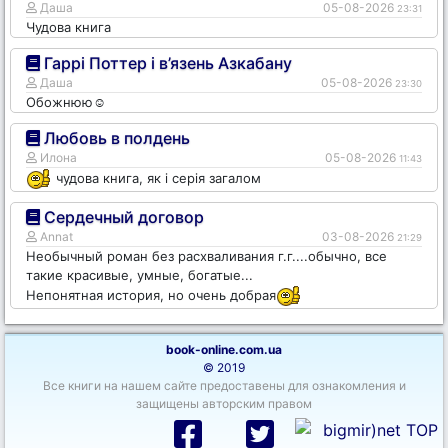
Даша
05-08-2026
23:31
Чудова книга
Гаррі Поттер і в’язень Азкабану
Даша
05-08-2026
23:30
Обожнюю☺️
Любовь в полдень
Илона
05-08-2026
11:43
чудова книга, як і серія загалом
Сердечный договор
Annat
03-08-2026
21:29
Необычный роман без расхваливания г.г....обычно, все
такие красивые, умные, богатые...
Непонятная история, но очень добрая
book-online.com.ua
© 2019
Все книги на нашем сайте предоставены для ознакомления и
защищены авторским правом