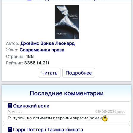
Джеймс Эрика Леонард
Автор:
Современная проза
Жанр:
188
Страниц:
3356 (4.21)
Рейтинг:
Читать
Подробнее
Последние комментарии
Одинокий волк
Annat
06-08-2026
00:00
Гг. тупой, но оптимизм г.героини украсил роман
Гаррі Поттер і Таємна кімната