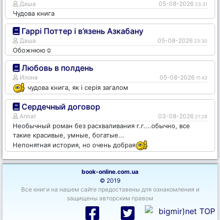
Даша
05-08-2026
23:31
Чудова книга
Гаррі Поттер і в’язень Азкабану
Даша
05-08-2026
23:30
Обожнюю☺️
Любовь в полдень
Илона
05-08-2026
11:43
чудова книга, як і серія загалом
Сердечный договор
Annat
03-08-2026
21:29
Необычный роман без расхваливания г.г....обычно, все
такие красивые, умные, богатые...
Непонятная история, но очень добрая
book-online.com.ua
© 2019
Все книги на нашем сайте предоставены для ознакомления и
защищены авторским правом