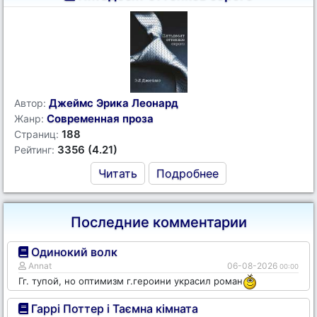
Джеймс Эрика Леонард
Автор:
Современная проза
Жанр:
188
Страниц:
3356 (4.21)
Рейтинг:
Читать
Подробнее
Последние комментарии
Одинокий волк
Annat
06-08-2026
00:00
Гг. тупой, но оптимизм г.героини украсил роман
Гаррі Поттер і Таємна кімната