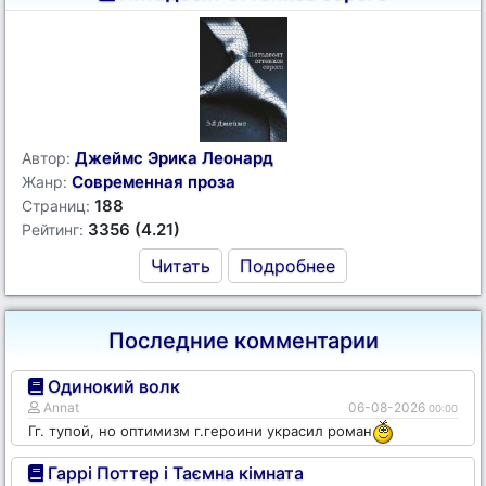
Джеймс Эрика Леонард
Автор:
Современная проза
Жанр:
188
Страниц:
3356 (4.21)
Рейтинг:
Читать
Подробнее
Последние комментарии
Одинокий волк
Annat
06-08-2026
00:00
Гг. тупой, но оптимизм г.героини украсил роман
Гаррі Поттер і Таємна кімната