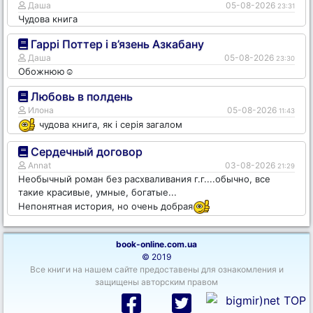
Даша
05-08-2026
23:31
Чудова книга
Гаррі Поттер і в’язень Азкабану
Даша
05-08-2026
23:30
Обожнюю☺️
Любовь в полдень
Илона
05-08-2026
11:43
чудова книга, як і серія загалом
Сердечный договор
Annat
03-08-2026
21:29
Необычный роман без расхваливания г.г....обычно, все
такие красивые, умные, богатые...
Непонятная история, но очень добрая
book-online.com.ua
© 2019
Все книги на нашем сайте предоставены для ознакомления и
защищены авторским правом