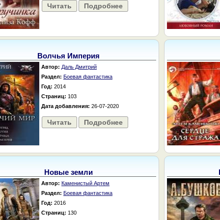
Читать
Подробнее
Волчья Империя
Автор:
Даль Дмитрий
Раздел:
Боевая фантастика
Год:
2014
Страниц:
103
Дата добавления:
26-07-2020
Читать
Подробнее
Новые земли
Автор:
Каменистый Артем
Раздел:
Боевая фантастика
Год:
2016
Страниц:
130