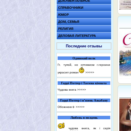
ДОКУМЕНТАЛЬНОЕ
СПРАВОЧНИКИ
ЮМОР
ДОМ, СЕМЬЯ
РЕЛИГИЯ
ДЕЛОВАЯ ЛИТЕРАТУРА
Последние отзывы
Одинокий волк
Гг. тупой, но оптимизм г.героини
украсил роман
>>>>>
Гаррі Поттер і Таємна кімната
Чудова книга
>>>>>
Гаррі Поттер і в’язень Азкабану
Обожнюю☺️
>>>>>
Любовь в полдень
чудова книга, як і серія