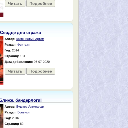
Читать
Подробнее
Сердце для стража
Автор:
Каменистый Артем
Раздел:
Фэнтези
Год:
2014
Страниц:
131
Дата добавления:
26-07-2020
Читать
Подробнее
Ближе, бандерлоги!
Автор:
Бушков Александр
Раздел:
Боевики
Год:
2016
Страниц:
82