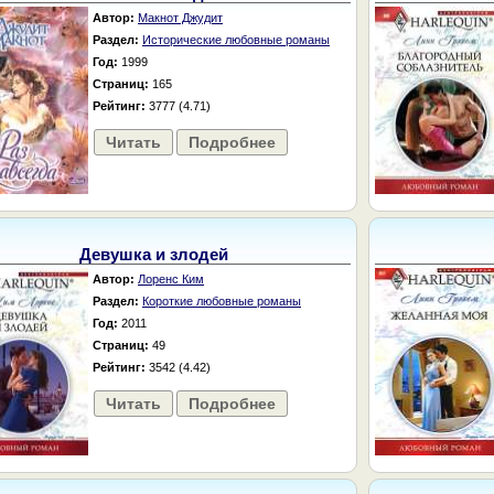
Автор:
Макнот Джудит
Раздел:
Исторические любовные романы
Год:
1999
Страниц:
165
Рейтинг:
3777 (4.71)
Читать
Подробнее
Девушка и злодей
Автор:
Лоренс Ким
Раздел:
Короткие любовные романы
Год:
2011
Страниц:
49
Рейтинг:
3542 (4.42)
Читать
Подробнее