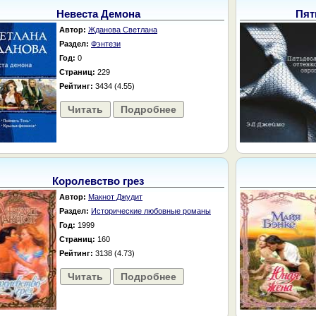
Невеста Демона
Пят
Автор:
Жданова Светлана
Раздел:
Фэнтези
Год:
0
Страниц:
229
Рейтинг:
3434 (4.55)
Читать
Подробнее
Королевство грез
Автор:
Макнот Джудит
Раздел:
Исторические любовные романы
Год:
1999
Страниц:
160
Рейтинг:
3138 (4.73)
Читать
Подробнее