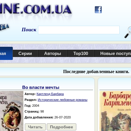
Поиск
ная
Серии
Авторы
Top100
Новые посту
Последние добавленные книги.
Во власти мечты
Автор:
Картленд Барбара
Раздел:
Исторические любовные романы
Год:
2004
Страниц:
98
Дата добавления:
26-07-2020
Читать
Подробнее