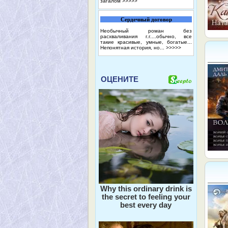
загалом
>>>>>
Сердечный договор
Необычный роман без
расхваливания г.г....обычно, все
такие красивые, умные, богатые...
Непонятная история, но...
>>>>>
ОЦЕНИТЕ
Why this ordinary drink is
the secret to feeling your
best every day