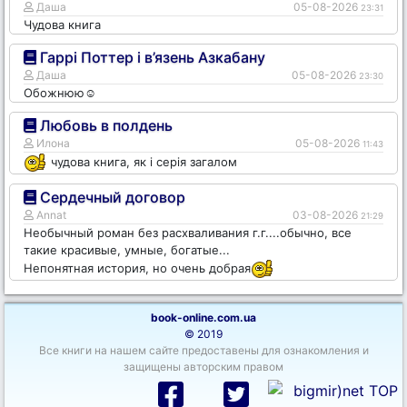
Даша
05-08-2026
23:31
Чудова книга
Гаррі Поттер і в’язень Азкабану
Даша
05-08-2026
23:30
Обожнюю☺️
Любовь в полдень
Илона
05-08-2026
11:43
чудова книга, як і серія загалом
Сердечный договор
Annat
03-08-2026
21:29
Необычный роман без расхваливания г.г....обычно, все
такие красивые, умные, богатые...
Непонятная история, но очень добрая
book-online.com.ua
© 2019
Все книги на нашем сайте предоставены для ознакомления и
защищены авторским правом