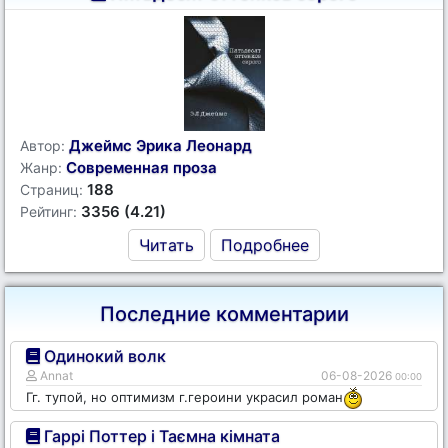
Джеймс Эрика Леонард
Автор:
Современная проза
Жанр:
188
Страниц:
3356 (4.21)
Рейтинг:
Читать
Подробнее
Последние комментарии
Одинокий волк
Annat
06-08-2026
00:00
Гг. тупой, но оптимизм г.героини украсил роман
Гаррі Поттер і Таємна кімната