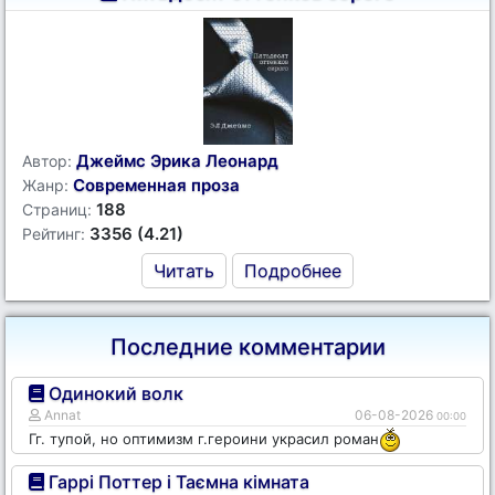
Джеймс Эрика Леонард
Автор:
Современная проза
Жанр:
188
Страниц:
3356 (4.21)
Рейтинг:
Читать
Подробнее
Последние комментарии
Одинокий волк
Annat
06-08-2026
00:00
Гг. тупой, но оптимизм г.героини украсил роман
Гаррі Поттер і Таємна кімната