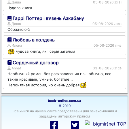
Даша
05-08-2026
23:31
Чудова книга
Гаррі Поттер і в’язень Азкабану
Даша
05-08-2026
23:30
Обожнюю☺️
Любовь в полдень
Илона
05-08-2026
11:43
чудова книга, як і серія загалом
Сердечный договор
Annat
03-08-2026
21:29
Необычный роман без расхваливания г.г....обычно, все
такие красивые, умные, богатые...
Непонятная история, но очень добрая
book-online.com.ua
© 2019
Все книги на нашем сайте предоставены для ознакомления и
защищены авторским правом