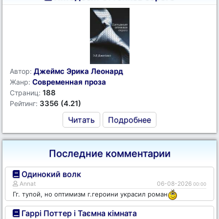
Джеймс Эрика Леонард
Автор:
Современная проза
Жанр:
188
Страниц:
3356 (4.21)
Рейтинг:
Читать
Подробнее
Последние комментарии
Одинокий волк
Annat
06-08-2026
00:00
Гг. тупой, но оптимизм г.героини украсил роман
Гаррі Поттер і Таємна кімната