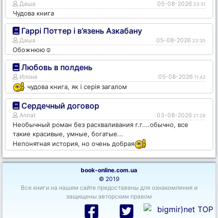
Даша
05-08-2026
23:31
Чудова книга
Гаррі Поттер і в’язень Азкабану
Даша
05-08-2026
23:30
Обожнюю☺️
Любовь в полдень
Илона
05-08-2026
11:43
чудова книга, як і серія загалом
Сердечный договор
Annat
03-08-2026
21:29
Необычный роман без расхваливания г.г....обычно, все
такие красивые, умные, богатые...
Непонятная история, но очень добрая
book-online.com.ua
© 2019
Все книги на нашем сайте предоставены для ознакомления и
защищены авторским правом