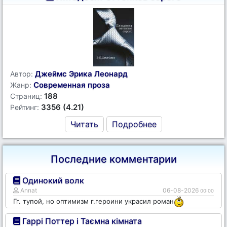
Джеймс Эрика Леонард
Автор:
Современная проза
Жанр:
188
Страниц:
3356 (4.21)
Рейтинг:
Читать
Подробнее
Последние комментарии
Одинокий волк
Annat
06-08-2026
00:00
Гг. тупой, но оптимизм г.героини украсил роман
Гаррі Поттер і Таємна кімната