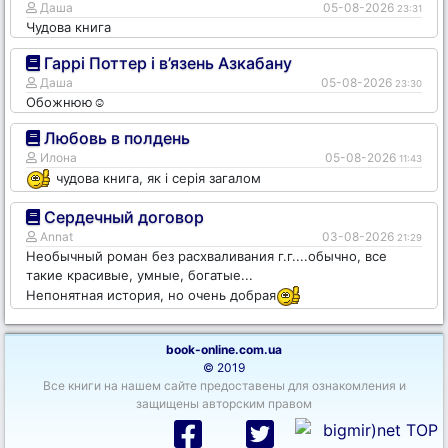
Даша
05-08-2026
23:31
Чудова книга
Гаррі Поттер і в’язень Азкабану
Даша
05-08-2026
23:30
Обожнюю☺️
Любовь в полдень
Илона
05-08-2026
11:43
чудова книга, як і серія загалом
Сердечный договор
Annat
03-08-2026
21:29
Необычный роман без расхваливания г.г....обычно, все
такие красивые, умные, богатые...
Непонятная история, но очень добрая
book-online.com.ua
© 2019
Все книги на нашем сайте предоставены для ознакомления и
защищены авторским правом