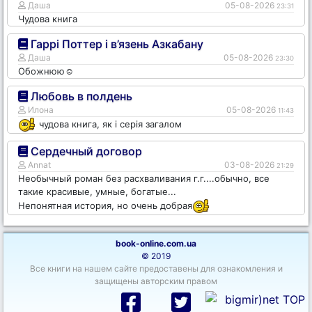
Даша
05-08-2026
23:31
Чудова книга
Гаррі Поттер і в’язень Азкабану
Даша
05-08-2026
23:30
Обожнюю☺️
Любовь в полдень
Илона
05-08-2026
11:43
чудова книга, як і серія загалом
Сердечный договор
Annat
03-08-2026
21:29
Необычный роман без расхваливания г.г....обычно, все
такие красивые, умные, богатые...
Непонятная история, но очень добрая
book-online.com.ua
© 2019
Все книги на нашем сайте предоставены для ознакомления и
защищены авторским правом