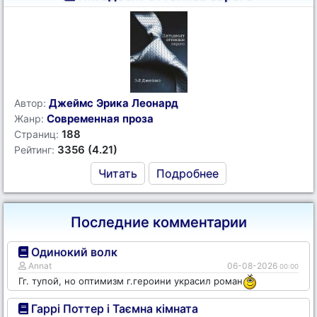
Джеймс Эрика Леонард
Автор:
Современная проза
Жанр:
188
Страниц:
3356 (4.21)
Рейтинг:
Читать
Подробнее
Последние комментарии
Одинокий волк
Annat
06-08-2026
00:00
Гг. тупой, но оптимизм г.героини украсил роман
Гаррі Поттер і Таємна кімната