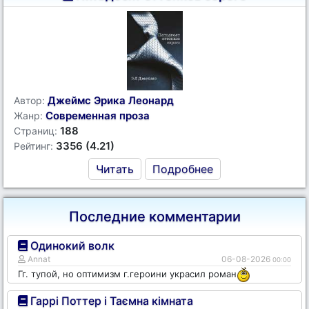
Джеймс Эрика Леонард
Автор:
Современная проза
Жанр:
188
Страниц:
3356 (4.21)
Рейтинг:
Читать
Подробнее
Последние комментарии
Одинокий волк
Annat
06-08-2026
00:00
Гг. тупой, но оптимизм г.героини украсил роман
Гаррі Поттер і Таємна кімната