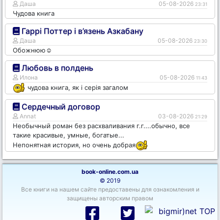
Даша
05-08-2026
23:31
Чудова книга
Гаррі Поттер і в’язень Азкабану
Даша
05-08-2026
23:30
Обожнюю☺️
Любовь в полдень
Илона
05-08-2026
11:43
чудова книга, як і серія загалом
Сердечный договор
Annat
03-08-2026
21:29
Необычный роман без расхваливания г.г....обычно, все
такие красивые, умные, богатые...
Непонятная история, но очень добрая
book-online.com.ua
© 2019
Все книги на нашем сайте предоставены для ознакомления и
защищены авторским правом