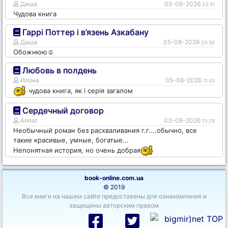
Даша
05-08-2026
23:31
Чудова книга
Гаррі Поттер і в’язень Азкабану
Даша
05-08-2026
23:30
Обожнюю☺️
Любовь в полдень
Илона
05-08-2026
11:43
чудова книга, як і серія загалом
Сердечный договор
Annat
03-08-2026
21:29
Необычный роман без расхваливания г.г....обычно, все
такие красивые, умные, богатые...
Непонятная история, но очень добрая
book-online.com.ua
© 2019
Все книги на нашем сайте предоставены для ознакомления и
защищены авторским правом