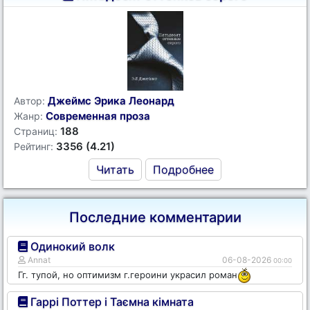
Джеймс Эрика Леонард
Автор:
Современная проза
Жанр:
188
Страниц:
3356 (4.21)
Рейтинг:
Читать
Подробнее
Последние комментарии
Одинокий волк
Annat
06-08-2026
00:00
Гг. тупой, но оптимизм г.героини украсил роман
Гаррі Поттер і Таємна кімната