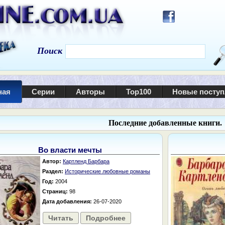
Поиск
ная
Серии
Авторы
Top100
Новые посту
Последние добавленные книги.
Во власти мечты
Автор:
Картленд Барбара
Раздел:
Исторические любовные романы
Год:
2004
Страниц:
98
Дата добавления:
26-07-2020
Читать
Подробнее