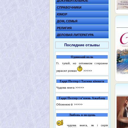
ДОКУМЕНТАЛЬНОЕ
СПРАВОЧНИКИ
ЮМОР
ДОМ, СЕМЬЯ
РЕЛИГИЯ
ДЕЛОВАЯ ЛИТЕРАТУРА
Последние отзывы
Одинокий волк
Гг. тупой, но оптимизм г.героини
украсил роман
>>>>>
Гаррі Поттер і Таємна кімната
Чудова книга
>>>>>
Гаррі Поттер і в’язень Азкабану
Обожнюю☺️
>>>>>
Любовь в полдень
чудова книга, як і серія