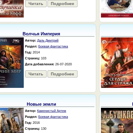
Читать
Подробнее
Волчья Империя
Автор:
Даль Дмитрий
Раздел:
Боевая фантастика
Год:
2014
Страниц:
103
Дата добавления:
26-07-2020
Читать
Подробнее
Новые земли
Автор:
Каменистый Артем
Раздел:
Боевая фантастика
Год:
2016
Страниц:
130