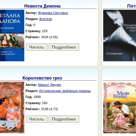
Невеста Демона
Пят
Автор:
Жданова Светлана
Раздел:
Фэнтези
Год:
0
Страниц:
229
Рейтинг:
3434 (4.55)
Читать
Подробнее
Королевство грез
Автор:
Макнот Джудит
Раздел:
Исторические любовные романы
Год:
1999
Страниц:
160
Рейтинг:
3138 (4.73)
Читать
Подробнее