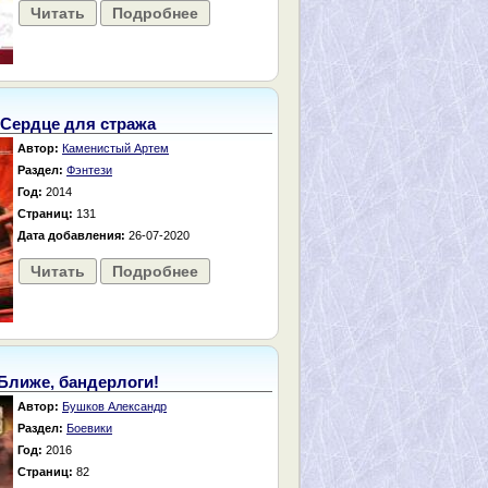
Читать
Подробнее
Сердце для стража
Автор:
Каменистый Артем
Раздел:
Фэнтези
Год:
2014
Страниц:
131
Дата добавления:
26-07-2020
Читать
Подробнее
Ближе, бандерлоги!
Автор:
Бушков Александр
Раздел:
Боевики
Год:
2016
Страниц:
82