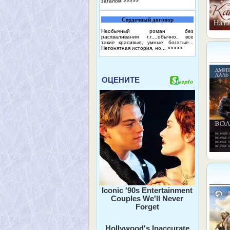
загалом
>>>>>
Сердечный договор
Необычный роман без
расхваливания г.г....обычно, все
такие красивые, умные, богатые...
Непонятная история, но...
>>>>>
ОЦЕНИТЕ
Iconic '90s Entertainment
Couples We'll Never
Forget
Hollywood's Inaccurate