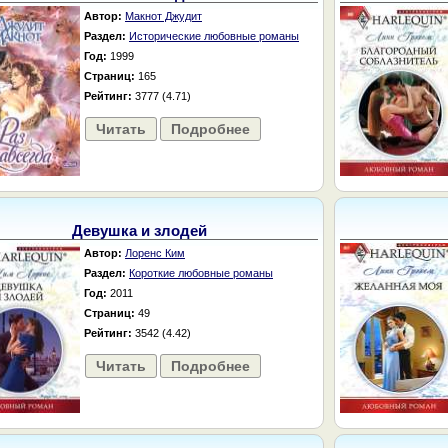
Автор:
Макнот Джудит
Раздел:
Исторические любовные романы
Год:
1999
Страниц:
165
Рейтинг:
3777 (4.71)
Читать
Подробнее
Девушка и злодей
Автор:
Лоренс Ким
Раздел:
Короткие любовные романы
Год:
2011
Страниц:
49
Рейтинг:
3542 (4.42)
Читать
Подробнее