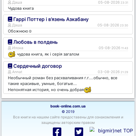
Даша
05-08-2026
23:31
Чудова книга
Гаррі Поттер і в’язень Азкабану
Даша
05-08-2026
23:30
Обожнюю☺️
Любовь в полдень
Илона
05-08-2026
11:43
чудова книга, як і серія загалом
Сердечный договор
Annat
03-08-2026
21:29
Необычный роман без расхваливания г.г....обычно, все
такие красивые, умные, богатые...
Непонятная история, но очень добрая
book-online.com.ua
© 2019
Все книги на нашем сайте предоставены для ознакомления и
защищены авторским правом