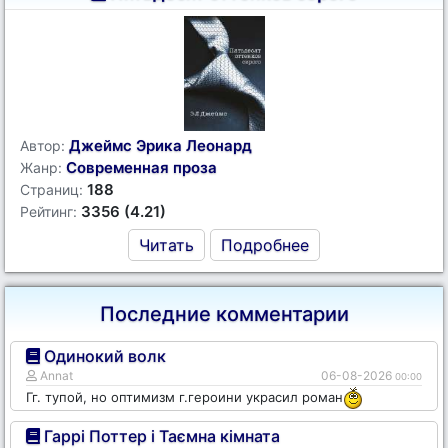
Джеймс Эрика Леонард
Автор:
Современная проза
Жанр:
188
Страниц:
3356 (4.21)
Рейтинг:
Читать
Подробнее
Последние комментарии
Одинокий волк
Annat
06-08-2026
00:00
Гг. тупой, но оптимизм г.героини украсил роман
Гаррі Поттер і Таємна кімната